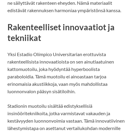
ne säilyttävät rakenteen eheyden. Nämä materiaalit
edistävät rakennuksen harmoniaa ympäristönsä kanssa.
Rakenteelliset innovaatiot ja
tekniikat
Yksi Estadio Olímpico Universitarian erottuvista
rakenteellisista innovaatioista on sen ainutlaatuinen
kattomuotoilu, joka hyödyntää hyperboolista
paraboloidia. Tämä muotoilu ei ainoastaan tarjoa
erinomaisia akustiikkoja, vaan myös mahdollistaa
luonnonvalon pääsyn sisätiloihin.
Stadionin muotoilu sisältää edistyksellisiä
insinööritekniikoita, jotka varmistavat vakauden ja
kestävyyden luonnonvoimia vastaan. Tämä innovatiivinen
lähestymistapa on asettanut vertailukohdan modernille