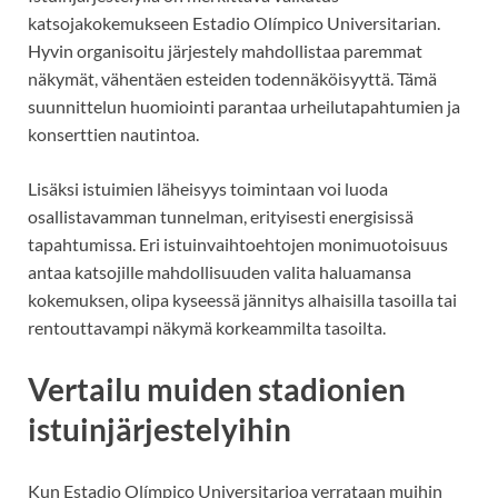
katsojakokemukseen Estadio Olímpico Universitarian.
Hyvin organisoitu järjestely mahdollistaa paremmat
näkymät, vähentäen esteiden todennäköisyyttä. Tämä
suunnittelun huomiointi parantaa urheilutapahtumien ja
konserttien nautintoa.
Lisäksi istuimien läheisyys toimintaan voi luoda
osallistavamman tunnelman, erityisesti energisissä
tapahtumissa. Eri istuinvaihtoehtojen monimuotoisuus
antaa katsojille mahdollisuuden valita haluamansa
kokemuksen, olipa kyseessä jännitys alhaisilla tasoilla tai
rentouttavampi näkymä korkeammilta tasoilta.
Vertailu muiden stadionien
istuinjärjestelyihin
Kun Estadio Olímpico Universitarioa verrataan muihin