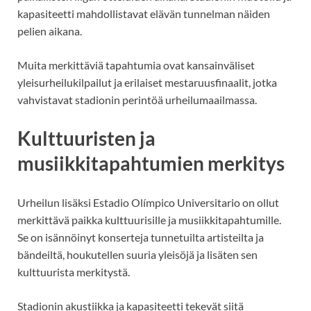
kapasiteetti mahdollistavat elävän tunnelman näiden
pelien aikana.
Muita merkittäviä tapahtumia ovat kansainväliset
yleisurheilukilpailut ja erilaiset mestaruusfinaalit, jotka
vahvistavat stadionin perintöä urheilumaailmassa.
Kulttuuristen ja
musiikkitapahtumien merkitys
Urheilun lisäksi Estadio Olímpico Universitario on ollut
merkittävä paikka kulttuurisille ja musiikkitapahtumille.
Se on isännöinyt konserteja tunnetuilta artisteilta ja
bändeiltä, houkutellen suuria yleisöjä ja lisäten sen
kulttuurista merkitystä.
Stadionin akustiikka ja kapasiteetti tekevät siitä