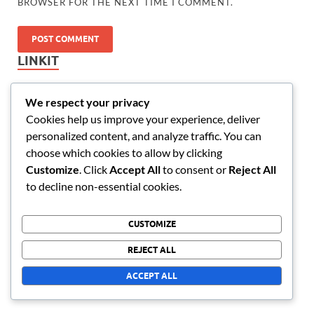
BROWSER FOR THE NEXT TIME I COMMENT.
LINKIT
Tietoja
We respect your privacy
Cookies help us improve your experience, deliver
Ota yhteyttä
personalized content, and analyze traffic. You can
Blogiarkisto
choose which cookies to allow by clicking
Customize
. Click
Accept All
to consent or
Reject All
to decline non-essential cookies.
KATEGORIAT
CUSTOMIZE
Arkkitehtoniset Ominaisuudet
REJECT ALL
Stadionin historia
ACCEPT ALL
Vierailijakokemukset