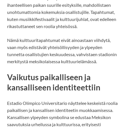
ihanteellisen paikan suurille esityksille, mahdollistaen
unohtumattomia kokemuksia osallistujille. Tapahtumat,
kuten musiikkifestivaalit ja kulttuurijuhlat, ovat edelleen
rikastuttaneet sen roolia yhteisössä.
Nämä kulttuuritapahtumat eivät ainoastaan viihdytä,
vaan myös edistävät yhteisöllisyyden ja ylpeyden
tunnetta osallistujien keskuudessa, vahvistaen stadionin
merkitystä meksikolaisessa kulttuurielämässä.
Vaikutus paikalliseen ja
kansalliseen identiteettiin
Estadio Olímpico Universitario näyttelee keskeistä roolia
paikallisen ja kansallisen identiteetin muokkaamisessa.
Kansallisen ylpeyden symbolina se edustaa Meksikon
saavutuksia urheilussa ja kulttuurissa, erityisesti