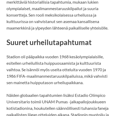
merkittäviä historiallisia tapahtumia, mukaan lukien
olympialaiset, maailmanmestaruuskilpailut ja suuria
konsertteja. Sen rooli meksikolaisessa urheilussa ja
kulttuurissa on vahvistanut sen asemaa kansallisena
maamerkkinä ja ylpeyden lähteenä paikalliselle yhteisölle.
Suuret urheilutapahtumat
Stadion oli pääpaikka vuoden 1968 kesäolympialaisille,
esitellen urheilullista huippuosaamista ja kulttuurista
vaihtoa. Se isännöi myös useita otteluita vuoden 1970 ja
1986 FIFA-maailmanmestaruuskilpailuissa, mikä vahvisti
sen mainetta huipputason urheilupaikkana.
Näiden globaalien tapahtumien lisäksi Estadio Olímpico
Universitario toimii UNAM Pumas -jalkapallojoukkueen
kotistadionina, houkutellen säännöllisesti tuhansia faneja
paikallisten liigan otteluiden aikana. Stadionin muotoilu ja