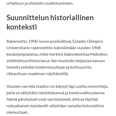
urheiluun ja yhteisön osallistumiseen.
Suunnittelun historiallinen
konteksti
Rakennettu 1900-luvun puolivälissä, Estadio Olímpico
Universitario rakennettiin isännöimään vuoden 1968
kesäolympialaisia, mikä merkitsi käännekohtaa Meksikon
arkkitehtuurihistoriassa. Sen muotoilu heijastaa kansan
toiveita esitellä modernisuuttaan ja kulttuurista
rikkauttaan maailman näyttämöllä.
Vuosien varrella stadion on käynyt läpi useita remontteja,
jotta se säilyttäisi merkityksensä ja toiminnallisuutensa.
Nämä päivitykset ovat varmistaneet, että se täyttää
nykyaikaiset standardit säilyttäen samalla historiallista
olemustaan.