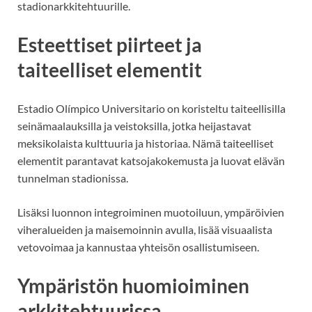
stadionarkkitehtuurille.
Esteettiset piirteet ja
taiteelliset elementit
Estadio Olímpico Universitario on koristeltu taiteellisilla
seinämaalauksilla ja veistoksilla, jotka heijastavat
meksikolaista kulttuuria ja historiaa. Nämä taiteelliset
elementit parantavat katsojakokemusta ja luovat elävän
tunnelman stadionissa.
Lisäksi luonnon integroiminen muotoiluun, ympäröivien
viheralueiden ja maisemoinnin avulla, lisää visuaalista
vetovoimaa ja kannustaa yhteisön osallistumiseen.
Ympäristön huomioiminen
arkkitehtuurissa