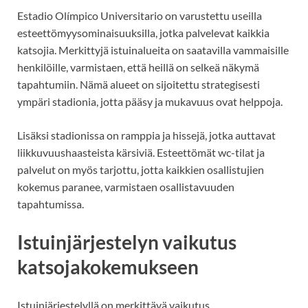
Estadio Olímpico Universitario on varustettu useilla
esteettömyysominaisuuksilla, jotka palvelevat kaikkia
katsojia. Merkittyjä istuinalueita on saatavilla vammaisille
henkilöille, varmistaen, että heillä on selkeä näkymä
tapahtumiin. Nämä alueet on sijoitettu strategisesti
ympäri stadionia, jotta pääsy ja mukavuus ovat helppoja.
Lisäksi stadionissa on ramppia ja hissejä, jotka auttavat
liikkuvuushaasteista kärsiviä. Esteettömät wc-tilat ja
palvelut on myös tarjottu, jotta kaikkien osallistujien
kokemus paranee, varmistaen osallistavuuden
tapahtumissa.
Istuinjärjestelyn vaikutus
katsojakokemukseen
Istuinjärjestelyllä on merkittävä vaikutus