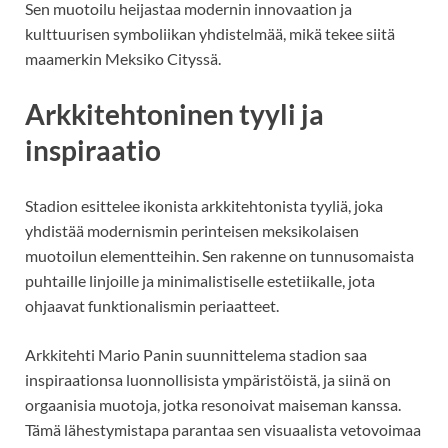
Sen muotoilu heijastaa modernin innovaation ja
kulttuurisen symboliikan yhdistelmää, mikä tekee siitä
maamerkin Meksiko Cityssä.
Arkkitehtoninen tyyli ja
inspiraatio
Stadion esittelee ikonista arkkitehtonista tyyliä, joka
yhdistää modernismin perinteisen meksikolaisen
muotoilun elementteihin. Sen rakenne on tunnusomaista
puhtaille linjoille ja minimalistiselle estetiikalle, jota
ohjaavat funktionalismin periaatteet.
Arkkitehti Mario Panin suunnittelema stadion saa
inspiraationsa luonnollisista ympäristöistä, ja siinä on
orgaanisia muotoja, jotka resonoivat maiseman kanssa.
Tämä lähestymistapa parantaa sen visuaalista vetovoimaa