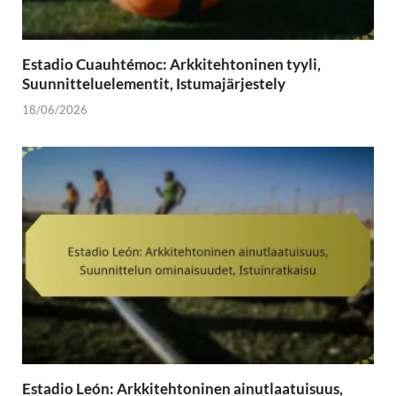
Estadio Cuauhtémoc: Arkkitehtoninen tyyli,
Suunnitteluelementit, Istumajärjestely
18/06/2026
Estadio León: Arkkitehtoninen ainutlaatuisuus,