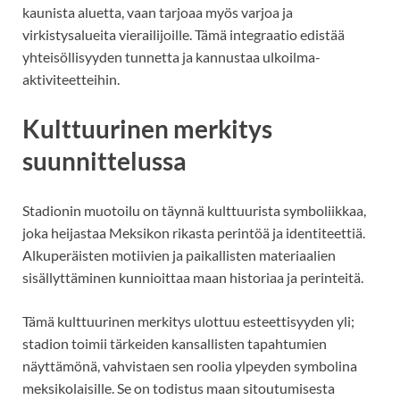
kaunista aluetta, vaan tarjoaa myös varjoa ja
virkistysalueita vierailijoille. Tämä integraatio edistää
yhteisöllisyyden tunnetta ja kannustaa ulkoilma-
aktiviteetteihin.
Kulttuurinen merkitys
suunnittelussa
Stadionin muotoilu on täynnä kulttuurista symboliikkaa,
joka heijastaa Meksikon rikasta perintöä ja identiteettiä.
Alkuperäisten motiivien ja paikallisten materiaalien
sisällyttäminen kunnioittaa maan historiaa ja perinteitä.
Tämä kulttuurinen merkitys ulottuu esteettisyyden yli;
stadion toimii tärkeiden kansallisten tapahtumien
näyttämönä, vahvistaen sen roolia ylpeyden symbolina
meksikolaisille. Se on todistus maan sitoutumisesta