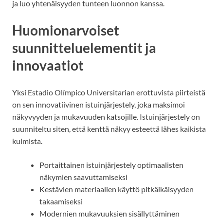
ja luo yhtenäisyyden tunteen luonnon kanssa.
Huomionarvoiset
suunnitteluelementit ja
innovaatiot
Yksi Estadio Olímpico Universitarian erottuvista piirteistä
on sen innovatiivinen istuinjärjestely, joka maksimoi
näkyvyyden ja mukavuuden katsojille. Istuinjärjestely on
suunniteltu siten, että kenttä näkyy esteettä lähes kaikista
kulmista.
Portaittainen istuinjärjestely optimaalisten
näkymien saavuttamiseksi
Kestävien materiaalien käyttö pitkäikäisyyden
takaamiseksi
Modernien mukavuuksien sisällyttäminen