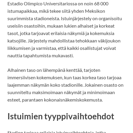
Estadio Olímpico Universitariossa on noin 68 000
istumapaikkaa, mikä tekee siitä yhden Meksikon
suurimmista stadioneista. Istuinjärjestely on organisoitu
useisiin osastoihin, mukaan lukien alhaiset ja korkeat
tasot, jotka tarjoavat erilaisia näkymiä ja kokemuksia
katsojille. Järjestely mahdollistaa tehokkaan väkijoukon
liikkumisen ja varmistaa, että kaikki osallistujat voivat
nauttia tapahtumista mukavasti.
Alhainen taso on lähempänä kenttää, tarjoten
immersiivisen kokemuksen, kun taas korkea taso tarjoaa
laajemman näkymän koko stadionille. Jokainen osasto on
suunniteltu maksimoimaan näkymät ja minimoimaan
esteet, parantaen kokonaisnäkemiskokemusta.
Istuimien tyyppivaihtoehdot
Stadion tarjoaa erilaisia istuinvaihtoehtoja, jotka