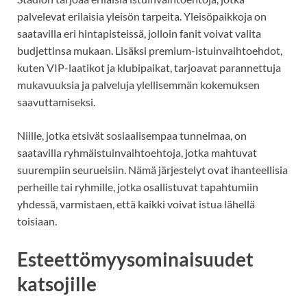
palvelevat erilaisia yleisön tarpeita. Yleisöpaikkoja on
saatavilla eri hintapisteissä, jolloin fanit voivat valita
budjettinsa mukaan. Lisäksi premium-istuinvaihtoehdot,
kuten VIP-laatikot ja klubipaikat, tarjoavat parannettuja
mukavuuksia ja palveluja ylellisemmän kokemuksen
saavuttamiseksi.
Niille, jotka etsivät sosiaalisempaa tunnelmaa, on
saatavilla ryhmäistuinvaihtoehtoja, jotka mahtuvat
suurempiin seurueisiin. Nämä järjestelyt ovat ihanteellisia
perheille tai ryhmille, jotka osallistuvat tapahtumiin
yhdessä, varmistaen, että kaikki voivat istua lähellä
toisiaan.
Esteettömyysominaisuudet
katsojille