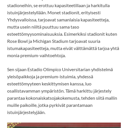
stadioneihin, se erottuu kapasiteetillaan ja harkitulla
istuinjärjestelyllään. Monet stadionit, erityisesti
Yhdysvalloissa, tarjoavat samanlaisia kapasiteetteja,
mutta usein niiltä puuttuu sama taso
esteettömyysominaisuuksia. Esimerkiksi stadionit kuten
Rose Bowl ja Michigan Stadium tarjoavat suuria
istumakapasiteetteja, mutta eivät välttämättä tarjoa yhtä
monia premium-vaihtoehtoja.
Sen sijaan Estadio Olímpico Universitarian yhdistelmä
yleisöpaikkoja ja premium-istuimia, yhdessä
esteettömyyteen keskittymisen kanssa, luo
osallistavamman ympäristön. Tämä harkittu järjestely
parantaa kokonaiskatsojakokemusta, tehden siitä mallin
muille paikoille, jotka pyrkivät parantamaan
istuinjärjestelyjään.