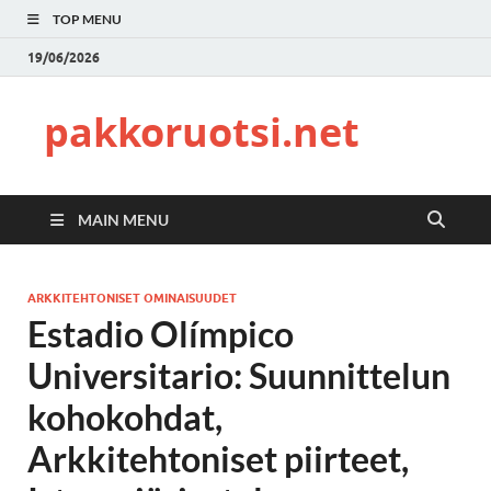
TOP MENU
19/06/2026
pakkoruotsi.net
MAIN MENU
ARKKITEHTONISET OMINAISUUDET
Estadio Olímpico
Universitario: Suunnittelun
kohokohdat,
Arkkitehtoniset piirteet,