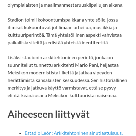
olympialaisten ja maailmanmestaruuskilpailujen aikana.
Stadion toimii kokoontumispaikkana yhteisölle, jossa
ihmiset kokoontuvat juhlimaan urheilua, musiikkia ja
kulttuuriperintöä. Tämä yhteisöllinen aspekti vahvistaa
paikallisia siteitä ja edistää yhteistä identiteettiä.
Lisäksi stadionin arkkitehtoninen perintö, jonka on
suunnitellut tunnettu arkkitehti Mario Pani, heijastaa
Meksikon modernistista liikettä ja jatkaa ylpeyden
herättämistä kansalaisten keskuudessa. Sen historiallinen
merkitys ja jatkuva käyttö varmistavat, että se pysyy
elintärkeänä osana Meksikon kulttuurista maisemaa.
Aiheeseen liittyvät
Estadio León: Arkkitehtoninen ainutlaatuisuus,