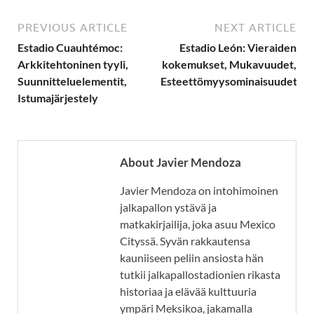
PREVIOUS ARTICLE
NEXT ARTICLE
Estadio Cuauhtémoc:
Estadio León: Vieraiden
Arkkitehtoninen tyyli,
kokemukset, Mukavuudet,
Suunnitteluelementit,
Esteettömyysominaisuudet
Istumajärjestely
About Javier Mendoza
Javier Mendoza on intohimoinen
jalkapallon ystävä ja
matkakirjailija, joka asuu Mexico
Cityssä. Syvän rakkautensa
kauniiseen peliin ansiosta hän
tutkii jalkapallostadionien rikasta
historiaa ja elävää kulttuuria
ympäri Meksikoa, jakamalla