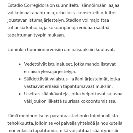
Estadio Corregidora on suunniteltu isännöimään laajaa
valikoimaa tapahtumia, urheilusta konserteihin, kiitos
joustavan istumajärjestelyn. Stadion voi majoittaa
tuhansia katsojia, ja kokoonpanoja voidaan säätää
tapahtuman tyypin mukaan.
Joihinkin huomionarvoisiin ominaisuuksiin kuuluvat:
Vedettävät istuinalueet, jotka mahdollistavat
erilaisia yleisöjärjestelyjä.
Säädettävät valaistus- ja äänijärjestelmät, jotka
vastaavat erilaisiin tapahtumavaatimuksiin.
Useita sisäänkäyntejä, jotka helpottavat sujuvaa
väkijoukon liikettä suurissa kokoontumisissa.
Tämä monipuolisuus parantaa stadionin toiminnallista
tehokkuutta, jolloin se voi palvella yhteisöä ja houkutella
monenlaisia tapahtumia, mikä voi johtaa lisääntyneisiin