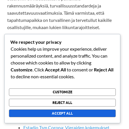
rakennusmääräyksiä, turvallisuusstandardeja ja
saavutettavuusvaatimuksia. Tämä varmistaa, että
tapahtumapaikka on turvallinen ja tervetullut kaikille
osallistujille, mukaan lukien liikuntarajoitteiset.
Tiivis yhteistyö paikallisten viranomaisten kanssa
We respect your privacy
suunnitteluprosessin aikana auttaa tunnistamaan
Cookies help us improve your experience, deliver
personalized content, and analyze traffic. You can
mahdolliset vaatimustenmukaisuusongelmat varhaisessa
choose which cookies to allow by clicking
vaiheessa. Tämä yhteistyö voi nopeuttaa hyväksyntöjä ja
Customize
. Click
Accept All
to consent or
Reject All
minimoida viivästyksiä rakentamisessa, mikä lopulta
to decline non-essential cookies.
johtaa onnistuneeseen projektin valmistumiseen.
Aiheeseen liittyvät
CUSTOMIZE
REJECT ALL
Estadio Akron: Vieraiden kokemukset, Palvelut,
ACCEPT ALL
Esteettömyysominaisuudet
Estadio Tsm Corona: Vieraiden kokemukset,