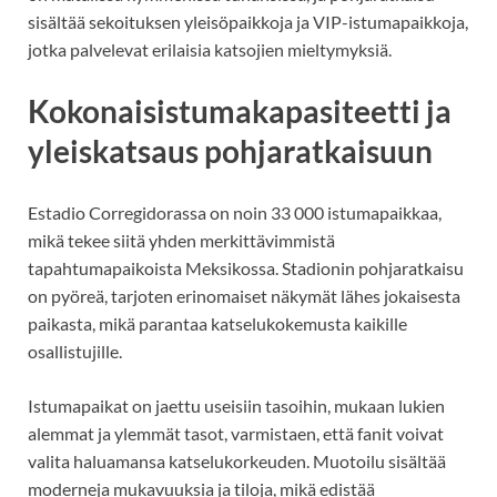
sisältää sekoituksen yleisöpaikkoja ja VIP-istumapaikkoja,
jotka palvelevat erilaisia katsojien mieltymyksiä.
Kokonaisistumakapasiteetti ja
yleiskatsaus pohjaratkaisuun
Estadio Corregidorassa on noin 33 000 istumapaikkaa,
mikä tekee siitä yhden merkittävimmistä
tapahtumapaikoista Meksikossa. Stadionin pohjaratkaisu
on pyöreä, tarjoten erinomaiset näkymät lähes jokaisesta
paikasta, mikä parantaa katselukokemusta kaikille
osallistujille.
Istumapaikat on jaettu useisiin tasoihin, mukaan lukien
alemmat ja ylemmät tasot, varmistaen, että fanit voivat
valita haluamansa katselukorkeuden. Muotoilu sisältää
moderneja mukavuuksia ja tiloja, mikä edistää