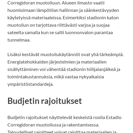
Corregidoran muotoiluun. Alueen ilmasto vaatii
huomioimaan lämpötilan hallinnan ja säänkestävyyden
käytetyissä materiaaleissa. Esimerkiksi stadionin katon
muotoilun on tarjottava riittävästi varjoa ja suojaa
sateelta samalla kun se sallii luonnonvalon parantaa
tunnelmaa.
Lisäksi kestävät muotoilukäytännöt ovat yhä tärkeämpiä.
Energiatehokkaiden järjestelmien ja materiaalien
sisällyttäminen voi vähentää stadionin hiilijalanjälkeä ja
toimintakustannuksia, mikä vastaa nykyaikaisia
ympäristöstandardeja.
Budjetin rajoitukset
Budjetin rajoitukset näyttelevät keskeistä roolia Estadio
Corregidoran muotoilussa ja rakentamisessa.
Taloudelliset rajoitteet voivat rajoittaa materiaalien ja