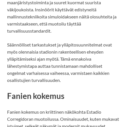
maanjäristystoiminta ja suuret kuormat suurista
väkijoukoista. Insinöörit käyttävät edistyneitä
mallinnustekniikoita simuloidakseen näitä olosuhteita ja
varmistaakseen, että muotoilu täyttää
turvallisuusstandardit.
Säännölliset tarkastukset ja ylläpitosuunnitelmat ovat
myös olennaisia stadionin rakenteellisen eheyden
ylläpitämiseksi ajan myötä. Tämä ennakoiva
lähestymistapa auttaa tunnistamaan mahdolliset
ongelmat varhaisessa vaiheessa, varmistaen kaikkien
osallistujien turvallisuuden.
Fanien kokemus
Fanien kokemus on kriittinen näkökohta Estadio
Corregidoran muotoilussa. Ominaisuudet, kuten mukavat
istuimet, selkeät näkymät ja modernit mukavuudet,