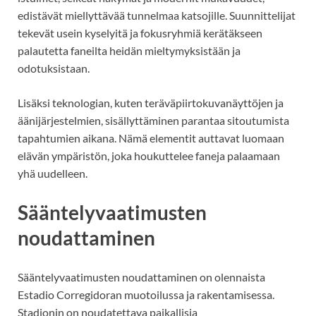
edistävät miellyttävää tunnelmaa katsojille. Suunnittelijat
tekevät usein kyselyitä ja fokusryhmiä kerätäkseen
palautetta faneilta heidän mieltymyksistään ja
odotuksistaan.
Lisäksi teknologian, kuten teräväpiirtokuvanäyttöjen ja
äänijärjestelmien, sisällyttäminen parantaa sitoutumista
tapahtumien aikana. Nämä elementit auttavat luomaan
elävän ympäristön, joka houkuttelee faneja palaamaan
yhä uudelleen.
Sääntelyvaatimusten
noudattaminen
Sääntelyvaatimusten noudattaminen on olennaista
Estadio Corregidoran muotoilussa ja rakentamisessa.
Stadionin on noudatettava paikallisia