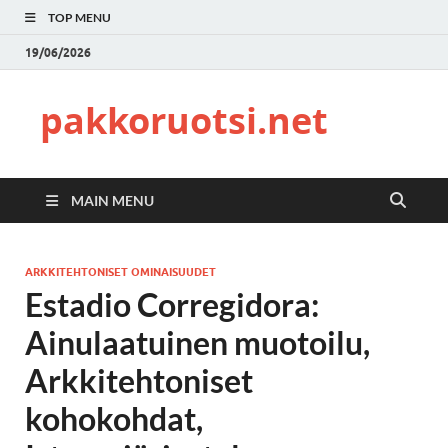
TOP MENU
19/06/2026
pakkoruotsi.net
MAIN MENU
ARKKITEHTONISET OMINAISUUDET
Estadio Corregidora:
Ainulaatuinen muotoilu,
Arkkitehtoniset
kohokohdat,