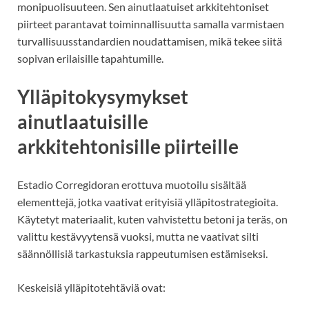
monipuolisuuteen. Sen ainutlaatuiset arkkitehtoniset
piirteet parantavat toiminnallisuutta samalla varmistaen
turvallisuusstandardien noudattamisen, mikä tekee siitä
sopivan erilaisille tapahtumille.
Ylläpitokysymykset
ainutlaatuisille
arkkitehtonisille piirteille
Estadio Corregidoran erottuva muotoilu sisältää
elementtejä, jotka vaativat erityisiä ylläpitostrategioita.
Käytetyt materiaalit, kuten vahvistettu betoni ja teräs, on
valittu kestävyytensä vuoksi, mutta ne vaativat silti
säännöllisiä tarkastuksia rappeutumisen estämiseksi.
Keskeisiä ylläpitotehtäviä ovat: