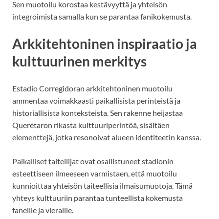
Sen muotoilu korostaa kestävyyttä ja yhteisön
integroimista samalla kun se parantaa fanikokemusta.
Arkkitehtoninen inspiraatio ja
kulttuurinen merkitys
Estadio Corregidoran arkkitehtoninen muotoilu
ammentaa voimakkaasti paikallisista perinteistä ja
historiallisista konteksteista. Sen rakenne heijastaa
Querétaron rikasta kulttuuriperintöä, sisältäen
elementtejä, jotka resonoivat alueen identiteetin kanssa.
Paikalliset taiteilijat ovat osallistuneet stadionin
esteettiseen ilmeeseen varmistaen, että muotoilu
kunnioittaa yhteisön taiteellisia ilmaisumuotoja. Tämä
yhteys kulttuuriin parantaa tunteellista kokemusta
faneille ja vieraille.