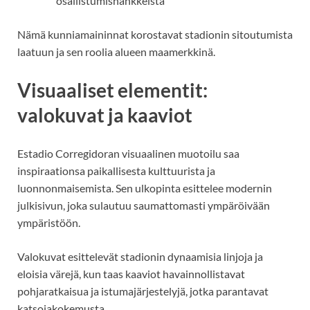
osallistumishankkeista
Nämä kunniamaininnat korostavat stadionin sitoutumista
laatuun ja sen roolia alueen maamerkkinä.
Visuaaliset elementit:
valokuvat ja kaaviot
Estadio Corregidoran visuaalinen muotoilu saa
inspiraationsa paikallisesta kulttuurista ja
luonnonmaisemista. Sen ulkopinta esittelee modernin
julkisivun, joka sulautuu saumattomasti ympäröivään
ympäristöön.
Valokuvat esittelevät stadionin dynaamisia linjoja ja
eloisia värejä, kun taas kaaviot havainnollistavat
pohjaratkaisua ja istumajärjestelyjä, jotka parantavat
katsojakokemusta.