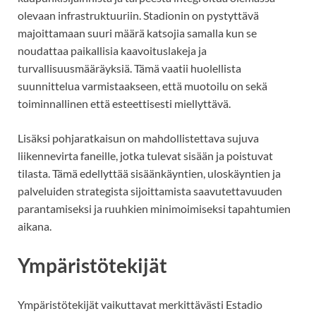
olevaan infrastruktuuriin. Stadionin on pystyttävä
majoittamaan suuri määrä katsojia samalla kun se
noudattaa paikallisia kaavoituslakeja ja
turvallisuusmääräyksiä. Tämä vaatii huolellista
suunnittelua varmistaakseen, että muotoilu on sekä
toiminnallinen että esteettisesti miellyttävä.
Lisäksi pohjaratkaisun on mahdollistettava sujuva
liikennevirta faneille, jotka tulevat sisään ja poistuvat
tilasta. Tämä edellyttää sisäänkäyntien, uloskäyntien ja
palveluiden strategista sijoittamista saavutettavuuden
parantamiseksi ja ruuhkien minimoimiseksi tapahtumien
aikana.
Ympäristötekijät
Ympäristötekijät vaikuttavat merkittävästi Estadio