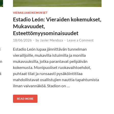
VIERAILIJAKOKEMUKSET
Estadio León: Vieraiden kokemukset,
Mukavuudet,
Esteettömyysominaisuudet
18/06/2026
-
by
Javier Mendoza
-
Leave a Comment
i
Estadio León lupaa jännittävän tunnelman
vierailijoille, mukavilla istuimilla ja monilla
an
mukavuuksilla, jotka parantavat pelipäivän
kokemusta. Monipuoliset ruokavaihtoehdot,
ä
puhtaat tilat ja runsaasti pysäköintitilaa
mahdollistavat osallistujien nauttia tapahtumista
ilman vaivannäköä. Stadion on …
READ MORE