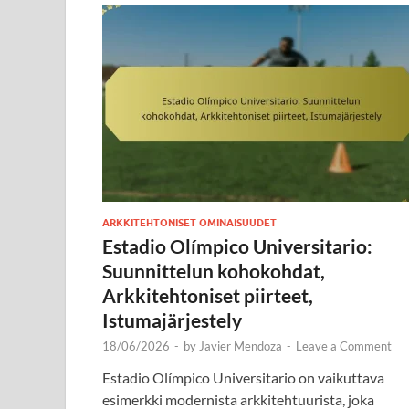
ARKKITEHTONISET OMINAISUUDET
Estadio Olímpico Universitario:
Suunnittelun kohokohdat,
Arkkitehtoniset piirteet,
Istumajärjestely
18/06/2026
-
by
Javier Mendoza
-
Leave a Comment
Estadio Olímpico Universitario on vaikuttava
esimerkki modernista arkkitehtuurista, joka