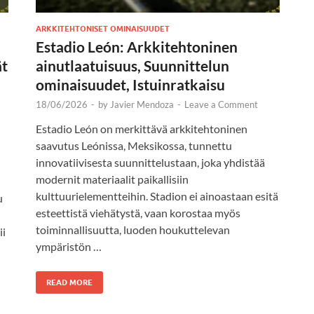
ARKKITEHTONISET OMINAISUUDET
Estadio León: Arkkitehtoninen
ät
ainutlaatuisuus, Suunnittelun
ominaisuudet, Istuinratkaisu
18/06/2026
-
by
Javier Mendoza
-
Leave a Comment
Estadio León on merkittävä arkkitehtoninen
saavutus Leónissa, Meksikossa, tunnettu
innovatiivisesta suunnittelustaan, joka yhdistää
modernit materiaalit paikallisiin
kulttuurielementteihin. Stadion ei ainoastaan esitä
u
esteettistä viehätystä, vaan korostaa myös
toiminnallisuutta, luoden houkuttelevan
ii
ympäristön …
READ MORE