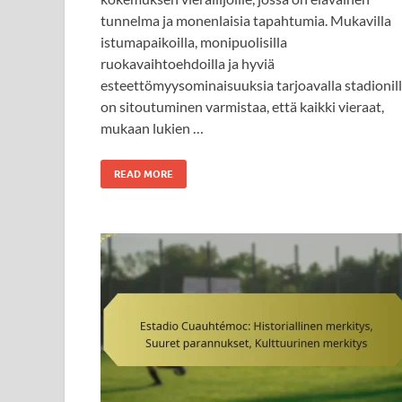
tunnelma ja monenlaisia tapahtumia. Mukavilla
istumapaikoilla, monipuolisilla
ruokavaihtoehdoilla ja hyviä
esteettömyysominaisuuksia tarjoavalla stadionil
on sitoutuminen varmistaa, että kaikki vieraat,
mukaan lukien …
READ MORE