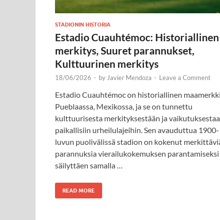
STADIONIN HISTORIA
Estadio Cuauhtémoc: Historiallinen
merkitys, Suuret parannukset,
Kulttuurinen merkitys
18/06/2026
-
by
Javier Mendoza
-
Leave a Comment
Estadio Cuauhtémoc on historiallinen maamerkk
Pueblaassa, Mexikossa, ja se on tunnettu
kulttuurisesta merkityksestään ja vaikutuksesta
paikallisiin urheilulajeihin. Sen avauduttua 1900-
luvun puolivälissä stadion on kokenut merkittävi
parannuksia vierailukokemuksen parantamiseksi
säilyttäen samalla …
READ MORE