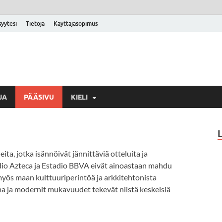
syytesi
Tietoja
Käyttäjäsopimus
JA
PÄÄSIVU
KIELI
ita, jotka isännöivät jännittäviä otteluita ja
adio Azteca ja Estadio BBVA eivät ainoastaan mahdu
myös maan kulttuuriperintöä ja arkkitehtonista
ma ja modernit mukavuudet tekevät niistä keskeisiä