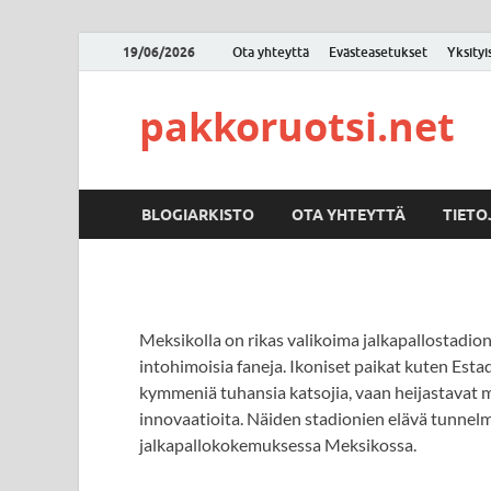
19/06/2026
Ota yhteyttä
Evästeasetukset
Yksityi
pakkoruotsi.net
BLOGIARKISTO
OTA YHTEYTTÄ
TIETO
Meksikolla on rikas valikoima jalkapallostadione
intohimoisia faneja. Ikoniset paikat kuten Est
kymmeniä tuhansia katsojia, vaan heijastavat 
innovaatioita. Näiden stadionien elävä tunnel
jalkapallokokemuksessa Meksikossa.