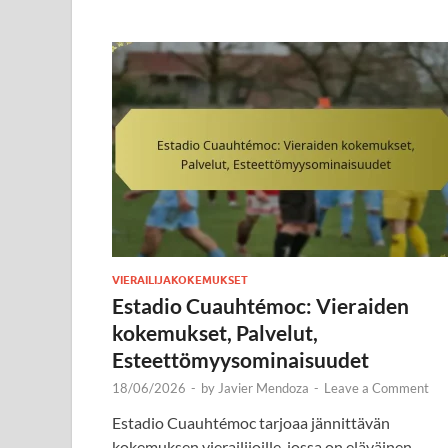
VIERAILIJAKOKEMUKSET
Estadio Cuauhtémoc: Vieraiden
kokemukset, Palvelut,
Esteettömyysominaisuudet
18/06/2026
-
by
Javier Mendoza
-
Leave a Comment
Estadio Cuauhtémoc tarjoaa jännittävän
kokemuksen vierailijoille, jossa on eläväinen