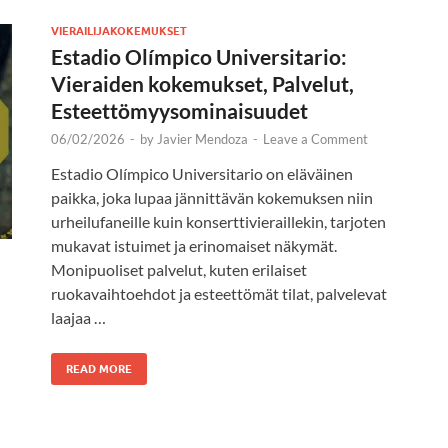
VIERAILIJAKOKEMUKSET
Estadio Olímpico Universitario:
Vieraiden kokemukset, Palvelut,
Esteettömyysominaisuudet
06/02/2026
-
by
Javier Mendoza
-
Leave a Comment
Estadio Olímpico Universitario on eläväinen
paikka, joka lupaa jännittävän kokemuksen niin
urheilufaneille kuin konserttivieraillekin, tarjoten
mukavat istuimet ja erinomaiset näkymät.
Monipuoliset palvelut, kuten erilaiset
ruokavaihtoehdot ja esteettömät tilat, palvelevat
laajaa …
READ MORE