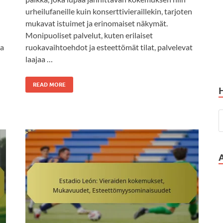
urheilufaneille kuin konserttivieraillekin, tarjoten
mukavat istuimet ja erinomaiset näkymät.
Monipuoliset palvelut, kuten erilaiset
la
ruokavaihtoehdot ja esteettömät tilat, palvelevat
laajaa …
READ MORE