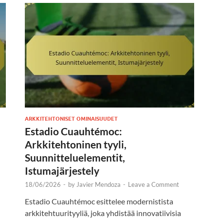
ARKKITEHTONISET OMINAISUUDET
Estadio Cuauhtémoc:
Arkkitehtoninen tyyli,
Suunnitteluelementit,
Istumajärjestely
18/06/2026
-
by
Javier Mendoza
-
Leave a Comment
Estadio Cuauhtémoc esittelee modernistista
arkkitehtuurityyliä, joka yhdistää innovatiivisia