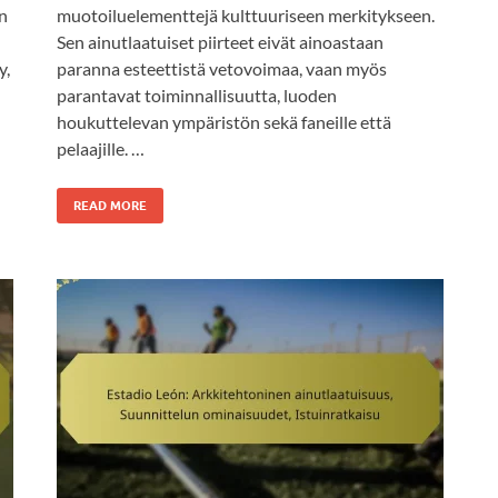
n
muotoiluelementtejä kulttuuriseen merkitykseen.
Sen ainutlaatuiset piirteet eivät ainoastaan
y,
paranna esteettistä vetovoimaa, vaan myös
parantavat toiminnallisuutta, luoden
houkuttelevan ympäristön sekä faneille että
pelaajille. …
READ MORE