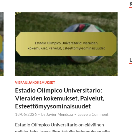
VIERAILIJAKOKEMUKSET
Estadio Olímpico Universitario:
Vieraiden kokemukset, Palvelut,
Esteettömyysominaisuudet
18/06/2026
-
by
Javier Mendoza
-
Leave a Comment
Estadio Olímpico Universitario on eläväinen
paikka, joka lupaa jännittävän kokemuksen niin