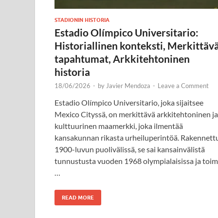
STADIONIN HISTORIA
Estadio Olímpico Universitario:
Historiallinen konteksti, Merkittäv
tapahtumat, Arkkitehtoninen
historia
18/06/2026
-
by
Javier Mendoza
-
Leave a Comment
Estadio Olímpico Universitario, joka sijaitsee
Mexico Cityssä, on merkittävä arkkitehtoninen ja
kulttuurinen maamerkki, joka ilmentää
kansakunnan rikasta urheiluperintöä. Rakennett
1900-luvun puolivälissä, se sai kansainvälistä
tunnustusta vuoden 1968 olympialaisissa ja toim
…
READ MORE