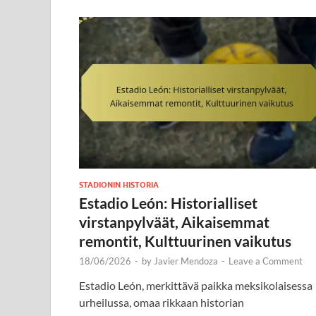
STADIONIN HISTORIA
Estadio León: Historialliset
virstanpylväät, Aikaisemmat
remontit, Kulttuurinen vaikutus
18/06/2026
-
by
Javier Mendoza
-
Leave a Comment
Estadio León, merkittävä paikka meksikolaisessa
urheilussa, omaa rikkaan historian