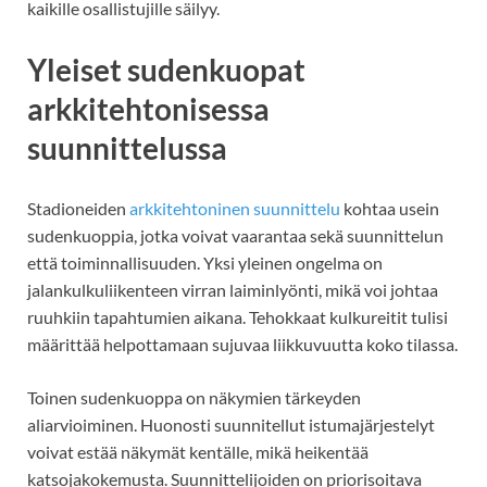
kaikille osallistujille säilyy.
Yleiset sudenkuopat
arkkitehtonisessa
suunnittelussa
Stadioneiden
arkkitehtoninen suunnittelu
kohtaa usein
sudenkuoppia, jotka voivat vaarantaa sekä suunnittelun
että toiminnallisuuden. Yksi yleinen ongelma on
jalankulkuliikenteen virran laiminlyönti, mikä voi johtaa
ruuhkiin tapahtumien aikana. Tehokkaat kulkureitit tulisi
määrittää helpottamaan sujuvaa liikkuvuutta koko tilassa.
Toinen sudenkuoppa on näkymien tärkeyden
aliarvioiminen. Huonosti suunnitellut istumajärjestelyt
voivat estää näkymät kentälle, mikä heikentää
katsojakokemusta. Suunnittelijoiden on priorisoitava