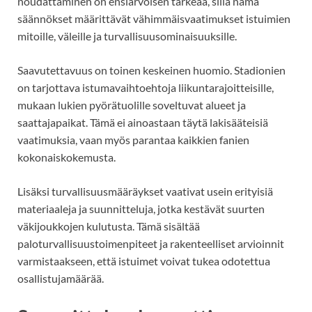
noudattaminen on ensiarvoisen tärkeää, sillä nämä
säännökset määrittävät vähimmäisvaatimukset istuimien
mitoille, väleille ja turvallisuusominaisuuksille.
Saavutettavuus on toinen keskeinen huomio. Stadionien
on tarjottava istumavaihtoehtoja liikuntarajoitteisille,
mukaan lukien pyörätuolille soveltuvat alueet ja
saattajapaikat. Tämä ei ainoastaan täytä lakisääteisiä
vaatimuksia, vaan myös parantaa kaikkien fanien
kokonaiskokemusta.
Lisäksi turvallisuusmääräykset vaativat usein erityisiä
materiaaleja ja suunnitteluja, jotka kestävät suurten
väkijoukkojen kulutusta. Tämä sisältää
paloturvallisuustoimenpiteet ja rakenteelliset arvioinnit
varmistaakseen, että istuimet voivat tukea odotettua
osallistujamäärää.