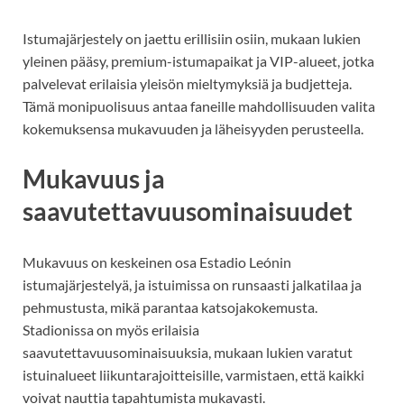
Istumajärjestely on jaettu erillisiin osiin, mukaan lukien
yleinen pääsy, premium-istumapaikat ja VIP-alueet, jotka
palvelevat erilaisia yleisön mieltymyksiä ja budjetteja.
Tämä monipuolisuus antaa faneille mahdollisuuden valita
kokemuksensa mukavuuden ja läheisyyden perusteella.
Mukavuus ja
saavutettavuusominaisuudet
Mukavuus on keskeinen osa Estadio Leónin
istumajärjestelyä, ja istuimissa on runsaasti jalkatilaa ja
pehmustusta, mikä parantaa katsojakokemusta.
Stadionissa on myös erilaisia
saavutettavuusominaisuuksia, mukaan lukien varatut
istuinalueet liikuntarajoitteisille, varmistaen, että kaikki
voivat nauttia tapahtumista mukavasti.