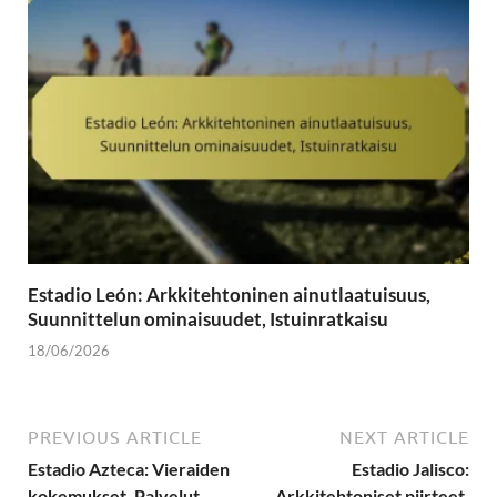
Estadio León: Arkkitehtoninen ainutlaatuisuus,
Suunnittelun ominaisuudet, Istuinratkaisu
18/06/2026
PREVIOUS ARTICLE
NEXT ARTICLE
Estadio Azteca: Vieraiden
Estadio Jalisco:
kokemukset, Palvelut,
Arkkitehtoniset piirteet,