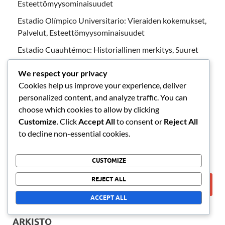
Esteettömyysominaisuudet
Estadio Olímpico Universitario: Vieraiden kokemukset,
Palvelut, Esteettömyysominaisuudet
Estadio Cuauhtémoc: Historiallinen merkitys, Suuret
parannukset, Kulttuurinen merkitys
We respect your privacy
Estadio León: Vieraiden kokemukset, Mukavuudet,
Cookies help us improve your experience, deliver
Esteettömyysominaisuudet
personalized content, and analyze traffic. You can
Estadio Olímpico Universitario: Suunnittelun
choose which cookies to allow by clicking
kohokohdat, Arkkitehtoniset piirteet, Istumajärjestely
Customize
. Click
Accept All
to consent or
Reject All
to decline non-essential cookies.
HAKU
CUSTOMIZE
REJECT ALL
ACCEPT ALL
ARKISTO