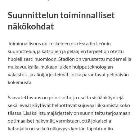
Suunnittelun toiminnalliset
näkökohdat
Toiminnallisuus on keskeinen osa Estadio Leónin
suunnittelua, ja katsojien ja pelaajien tarpeet on otettu
huolellisesti huomioon. Stadion on varustettu moderneilla
mukavuuksilla, mukaan lukien huipputeknologian
valaistus- ja äänijärjestelmät, jotka parantavat pelipäivän
kokemusta.
Saavutettavuus on priorisoitu, ja useita sisäänkäyntejä
sekä leveät käytävät helpottavat sujuvaa liikkumista koko
tilassa. Lisäksi istumajärjestely on suunniteltu tarjoamaan
optimaaliset näkymät, varmistaen, että jokaisella
katsojalla on selkeä näkyvyys kentän tapahtumiin.