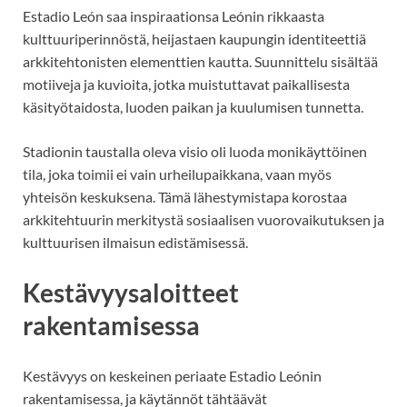
Estadio León saa inspiraationsa Leónin rikkaasta
kulttuuriperinnöstä, heijastaen kaupungin identiteettiä
arkkitehtonisten elementtien kautta. Suunnittelu sisältää
motiiveja ja kuvioita, jotka muistuttavat paikallisesta
käsityötaidosta, luoden paikan ja kuulumisen tunnetta.
Stadionin taustalla oleva visio oli luoda monikäyttöinen
tila, joka toimii ei vain urheilupaikkana, vaan myös
yhteisön keskuksena. Tämä lähestymistapa korostaa
arkkitehtuurin merkitystä sosiaalisen vuorovaikutuksen ja
kulttuurisen ilmaisun edistämisessä.
Kestävyysaloitteet
rakentamisessa
Kestävyys on keskeinen periaate Estadio Leónin
rakentamisessa, ja käytännöt tähtäävät