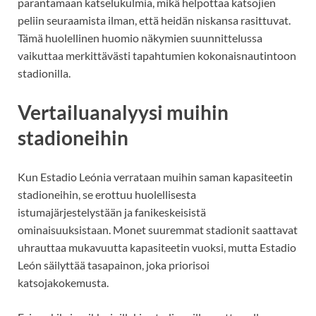
parantamaan katselukulmia, mikä helpottaa katsojien
peliin seuraamista ilman, että heidän niskansa rasittuvat.
Tämä huolellinen huomio näkymien suunnittelussa
vaikuttaa merkittävästi tapahtumien kokonaisnautintoon
stadionilla.
Vertailuanalyysi muihin
stadioneihin
Kun Estadio Leónia verrataan muihin saman kapasiteetin
stadioneihin, se erottuu huolellisesta
istumajärjestelystään ja fanikeskeisistä
ominaisuuksistaan. Monet suuremmat stadionit saattavat
uhrauttaa mukavuutta kapasiteetin vuoksi, mutta Estadio
León säilyttää tasapainon, joka priorisoi
katsojakokemusta.