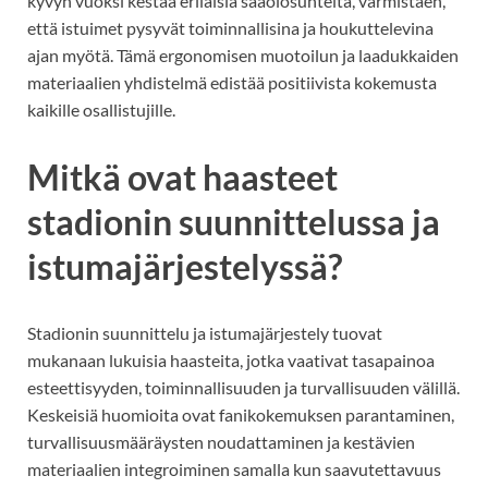
kyvyn vuoksi kestää erilaisia sääolosuhteita, varmistaen,
että istuimet pysyvät toiminnallisina ja houkuttelevina
ajan myötä. Tämä ergonomisen muotoilun ja laadukkaiden
materiaalien yhdistelmä edistää positiivista kokemusta
kaikille osallistujille.
Mitkä ovat haasteet
stadionin suunnittelussa ja
istumajärjestelyssä?
Stadionin suunnittelu ja istumajärjestely tuovat
mukanaan lukuisia haasteita, jotka vaativat tasapainoa
esteettisyyden, toiminnallisuuden ja turvallisuuden välillä.
Keskeisiä huomioita ovat fanikokemuksen parantaminen,
turvallisuusmääräysten noudattaminen ja kestävien
materiaalien integroiminen samalla kun saavutettavuus