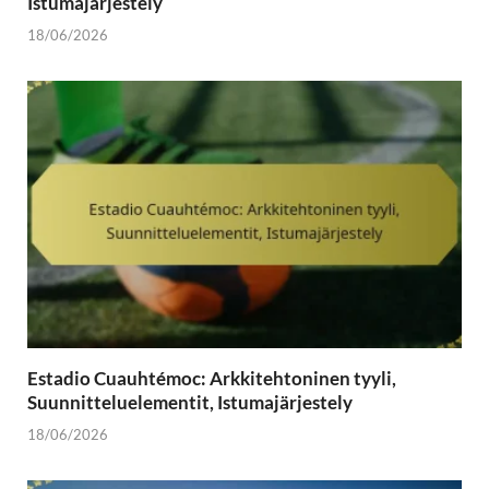
Istumajärjestely
18/06/2026
Estadio Cuauhtémoc: Arkkitehtoninen tyyli,
Suunnitteluelementit, Istumajärjestely
18/06/2026