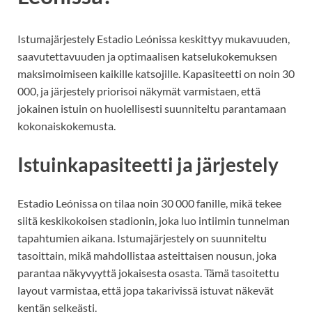
Istumajärjestely Estadio Leónissa keskittyy mukavuuden,
saavutettavuuden ja optimaalisen katselukokemuksen
maksimoimiseen kaikille katsojille. Kapasiteetti on noin 30
000, ja järjestely priorisoi näkymät varmistaen, että
jokainen istuin on huolellisesti suunniteltu parantamaan
kokonaiskokemusta.
Istuinkapasiteetti ja järjestely
Estadio Leónissa on tilaa noin 30 000 fanille, mikä tekee
siitä keskikokoisen stadionin, joka luo intiimin tunnelman
tapahtumien aikana. Istumajärjestely on suunniteltu
tasoittain, mikä mahdollistaa asteittaisen nousun, joka
parantaa näkyvyyttä jokaisesta osasta. Tämä tasoitettu
layout varmistaa, että jopa takarivissä istuvat näkevät
kentän selkeästi.