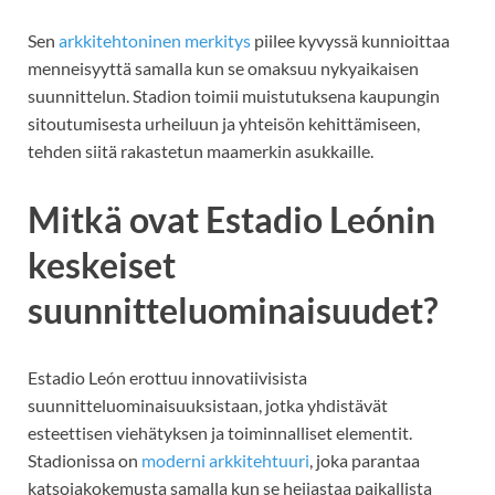
Sen
arkkitehtoninen merkitys
piilee kyvyssä kunnioittaa
menneisyyttä samalla kun se omaksuu nykyaikaisen
suunnittelun. Stadion toimii muistutuksena kaupungin
sitoutumisesta urheiluun ja yhteisön kehittämiseen,
tehden siitä rakastetun maamerkin asukkaille.
Mitkä ovat Estadio Leónin
keskeiset
suunnitteluominaisuudet?
Estadio León erottuu innovatiivisista
suunnitteluominaisuuksistaan, jotka yhdistävät
esteettisen viehätyksen ja toiminnalliset elementit.
Stadionissa on
moderni arkkitehtuuri
, joka parantaa
katsojakokemusta samalla kun se heijastaa paikallista