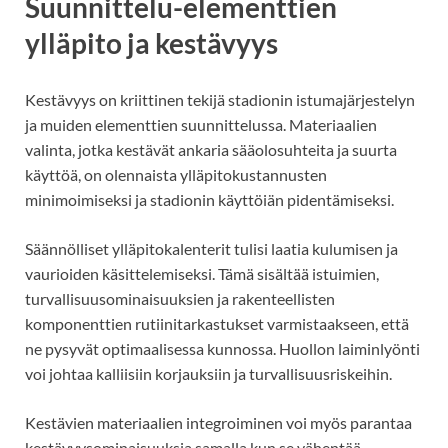
Suunnittelu-elementtien
ylläpito ja kestävyys
Kestävyys on kriittinen tekijä stadionin istumajärjestelyn
ja muiden elementtien suunnittelussa. Materiaalien
valinta, jotka kestävät ankaria sääolosuhteita ja suurta
käyttöä, on olennaista ylläpitokustannusten
minimoimiseksi ja stadionin käyttöiän pidentämiseksi.
Säännölliset ylläpitokalenterit tulisi laatia kulumisen ja
vaurioiden käsittelemiseksi. Tämä sisältää istuimien,
turvallisuusominaisuuksien ja rakenteellisten
komponenttien rutiinitarkastukset varmistaakseen, että
ne pysyvät optimaalisessa kunnossa. Huollon laiminlyönti
voi johtaa kalliisiin korjauksiin ja turvallisuusriskeihin.
Kestävien materiaalien integroiminen voi myös parantaa
kestävyysominaisuuksia samalla kun se vähentää