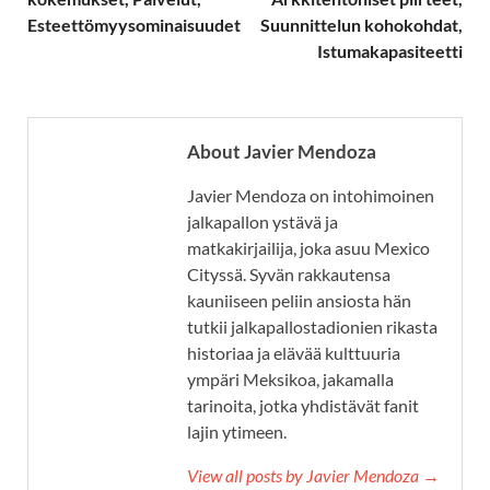
Esteettömyysominaisuudet
Suunnittelun kohokohdat,
Istumakapasiteetti
About Javier Mendoza
Javier Mendoza on intohimoinen
jalkapallon ystävä ja
matkakirjailija, joka asuu Mexico
Cityssä. Syvän rakkautensa
kauniiseen peliin ansiosta hän
tutkii jalkapallostadionien rikasta
historiaa ja elävää kulttuuria
ympäri Meksikoa, jakamalla
tarinoita, jotka yhdistävät fanit
lajin ytimeen.
View all posts by Javier Mendoza →