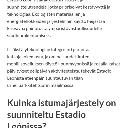
suunnittelutrendejä, jotka priorisoivat kestävyyttä ja
teknologiaa. Ekologisten materiaalien ja
energiatehokkaiden järjestelmien käyttö heijastaa
kasvavaa painotusta ympäristövastuullisuudelle
stadionrakentamisessa.
Lisäksi älyteknologian integrointi parantaa
katsojakokemusta, ja ominaisuudet, kuten
mobiilisovelluksen käyttö lipunmyynnissä ja reaaliaikaiset
päivitykset pelipäivän aktiviteeteista, tekevät Estadio
Leónista eteenpäin suuntautuvan tilan
urheiluarkkitehtuurin maailmassa.
Kuinka istumajärjestely on
suunniteltu Estadio
Leónissa?