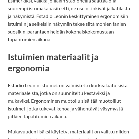
Esimerkiksi, vaikka joillakin stadioneilla saattaa olla
suurempi istumakapasiteetti, ne usein tinkivät jalkatilasta
ja näkymistä. Estadio Leónin keskittyminen ergonomisiin
istuimiin ja selkeisiin näkymiin tekee siitä monien fanien
suosikin, parantaen heidän kokonaiskokemustaan
tapahtumien aikana.
Istuimien materiaalit ja
ergonomia
Estadio Leónin istuimet on valmistettu korkealaatuisista
materiaaleista, jotka on suunniteltu kestäviksi ja
mukaviksi. Ergonominen muotoilu sisältää muotoillut
istuimet, jotka tukevat kehoa ja vähentävät väsymystä
pitkien tapahtumien aikana.
Mukavuuden lisäksi käytetyt materiaalit on valittu niiden