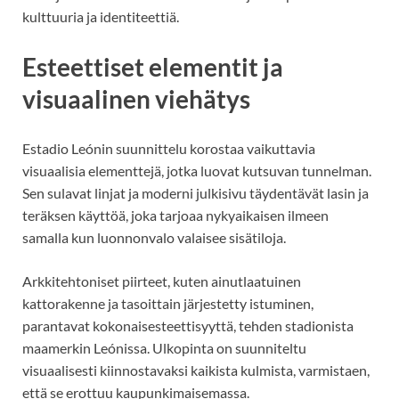
kulttuuria ja identiteettiä.
Esteettiset elementit ja
visuaalinen viehätys
Estadio Leónin suunnittelu korostaa vaikuttavia
visuaalisia elementtejä, jotka luovat kutsuvan tunnelman.
Sen sulavat linjat ja moderni julkisivu täydentävät lasin ja
teräksen käyttöä, joka tarjoaa nykyaikaisen ilmeen
samalla kun luonnonvalo valaisee sisätiloja.
Arkkitehtoniset piirteet, kuten ainutlaatuinen
kattorakenne ja tasoittain järjestetty istuminen,
parantavat kokonaisesteettisyyttä, tehden stadionista
maamerkin Leónissa. Ulkopinta on suunniteltu
visuaalisesti kiinnostavaksi kaikista kulmista, varmistaen,
että se erottuu kaupunkimaisemassa.