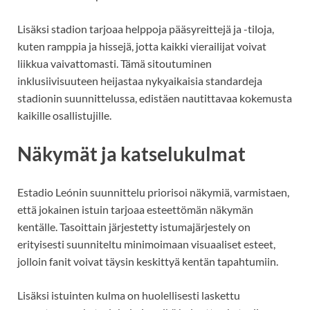
Lisäksi stadion tarjoaa helppoja pääsyreittejä ja -tiloja,
kuten ramppia ja hissejä, jotta kaikki vierailijat voivat
liikkua vaivattomasti. Tämä sitoutuminen
inklusiivisuuteen heijastaa nykyaikaisia standardeja
stadionin suunnittelussa, edistäen nautittavaa kokemusta
kaikille osallistujille.
Näkymät ja katselukulmat
Estadio Leónin suunnittelu priorisoi näkymiä, varmistaen,
että jokainen istuin tarjoaa esteettömän näkymän
kentälle. Tasoittain järjestetty istumajärjestely on
erityisesti suunniteltu minimoimaan visuaaliset esteet,
jolloin fanit voivat täysin keskittyä kentän tapahtumiin.
Lisäksi istuinten kulma on huolellisesti laskettu