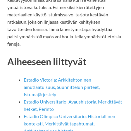
ympäristövaikutuksia. Esimerkiksi kierrätettyjen
materiaalien käyttö istuimissa voi tarjota kestävän
ratkaisun, joka on linjassa kestävän kehityksen
tavoitteiden kanssa. Tämä lähestymistapa hyödyttää
paitsi ympäristöä myös voi houkutella ympäristötietoisia
faneja.
Aiheeseen liittyvät
Estadio Victoria: Arkkitehtoninen
ainutlaatuisuus, Suunnittelun piirteet,
Istumajärjestely
Estadio Universitario: Avaushistoria, Merkittävät
hetket, Perintö
Estadio Olímpico Universitario: Historiallinen
konteksti, Merkittävät tapahtumat,
Arkkitehtoninen historia