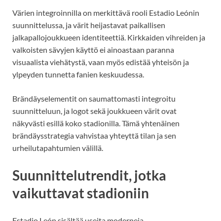
Värien integroinnilla on merkittävä rooli Estadio Leónin
suunnittelussa, ja värit heijastavat paikallisen
jalkapallojoukkueen identiteettiä. Kirkkaiden vihreiden ja
valkoisten sävyjen käyttö ei ainoastaan paranna
visuaalista viehätystä, vaan myös edistää yhteisön ja
ylpeyden tunnetta fanien keskuudessa.
Brändäyselementit on saumattomasti integroitu
suunnitteluun, ja logot sekä joukkueen värit ovat
näkyvästi esillä koko stadionilla. Tämä yhtenäinen
brändäysstrategia vahvistaa yhteyttä tilan ja sen
urheilutapahtumien välillä.
Suunnittelutrendit, jotka
vaikuttavat stadioniin
Estadio León sisältää useita moderneja