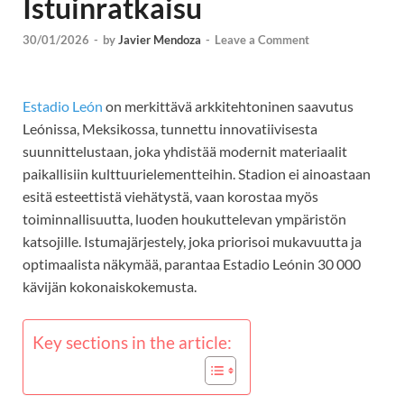
Istuinratkaisu
30/01/2026
-
by
Javier Mendoza
-
Leave a Comment
Estadio León
on merkittävä arkkitehtoninen saavutus
Leónissa, Meksikossa, tunnettu innovatiivisesta
suunnittelustaan, joka yhdistää modernit materiaalit
paikallisiin kulttuurielementteihin. Stadion ei ainoastaan
esitä esteettistä viehätystä, vaan korostaa myös
toiminnallisuutta, luoden houkuttelevan ympäristön
katsojille. Istumajärjestely, joka priorisoi mukavuutta ja
optimaalista näkymää, parantaa Estadio Leónin 30 000
kävijän kokonaiskokemusta.
Key sections in the article: