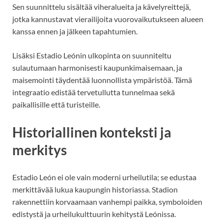
Sen suunnittelu sisältää viheralueita ja kävelyreittejä,
jotka kannustavat vierailijoita vuorovaikutukseen alueen
kanssa ennen ja jälkeen tapahtumien.
Lisäksi Estadio Leónin ulkopinta on suunniteltu
sulautumaan harmonisesti kaupunkimaisemaan, ja
maisemointi täydentää luonnollista ympäristöä. Tämä
integraatio edistää tervetullutta tunnelmaa sekä
paikallisille että turisteille.
Historiallinen konteksti ja
merkitys
Estadio León ei ole vain moderni urheilutila; se edustaa
merkittävää lukua kaupungin historiassa. Stadion
rakennettiin korvaamaan vanhempi paikka, symboloiden
edistystä ja urheilukulttuurin kehitystä Leónissa.