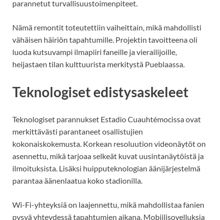
parannetut turvallisuustoimenpiteet.
Nämä remontit toteutettiin vaiheittain, mikä mahdollisti
vähäisen häiriön tapahtumille. Projektin tavoitteena oli
luoda kutsuvampi ilmapiiri faneille ja vierailijoille,
heijastaen tilan kulttuurista merkitystä Pueblaassa.
Teknologiset edistysaskeleet
Teknologiset parannukset Estadio Cuauhtémocissa ovat
merkittävästi parantaneet osallistujien
kokonaiskokemusta. Korkean resoluution videonäytöt on
asennettu, mikä tarjoaa selkeät kuvat uusintanäytöistä ja
ilmoituksista. Lisäksi huipputeknologian äänijärjestelmä
parantaa äänenlaatua koko stadionilla.
Wi-Fi-yhteyksiä on laajennettu, mikä mahdollistaa fanien
pysyä yhteydessä tapahtumien aikana. Mobiilisovelluksia