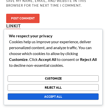
SAVE MY NAME, EMAIL, AND WEBSITE IN THIS
BROWSER FOR THE NEXT TIME I COMMENT.
LINKIT
We respect your privacy
Tietoja
Cookies help us improve your experience, deliver
personalized content, and analyze traffic. You can
Ota yhteyttä
choose which cookies to allow by clicking
Blogiarkisto
Customize
. Click
Accept All
to consent or
Reject All
to decline non-essential cookies.
KATEGORIAT
CUSTOMIZE
Arkkitehtoniset Ominaisuudet
REJECT ALL
Stadionin historia
ACCEPT ALL
Vierailijakokemukset