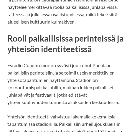
näyttelee merkittävää roolia paikallisissa juhlapäivissä,
taiteessa ja julkisessa osallistumisessa, mikä tekee siitä
alueellisen kulttuurin kulmakiven.
Rooli paikallisissa perinteissä ja
yhteisön identiteetissä
Estadio Cuauhtémoc on syvästi juurtunut Pueblaan
paikallisiin perinteisiin, ja se toimii usein merkittävien
yhteisötapahtumien näyttämönä. Stadion on
kokoontumispaikka juhliin, mukaan lukien paikalliset
juhlapäivät ja festivaalit, jotka edistävät
yhteenkuuluvuuden tunnetta asukkaiden keskuudessa.
Yhteisön identiteetti vahvistuu jakamalla kokemuksia
tapahtumissa stadionilla. Paikallisiin urheilujoukkueisiin
liittyvä ylpeys, erityisesti ottelupäivinä, yhdistää faneja ja