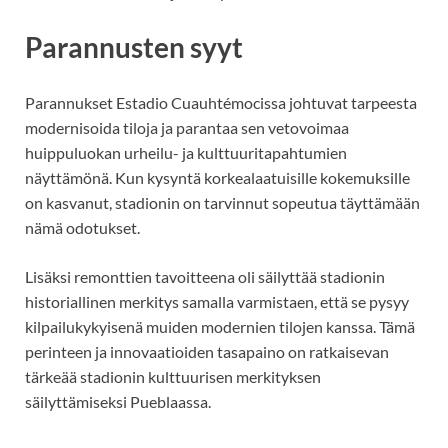
Parannusten syyt
Parannukset Estadio Cuauhtémocissa johtuvat tarpeesta
modernisoida tiloja ja parantaa sen vetovoimaa
huippuluokan urheilu- ja kulttuuritapahtumien
näyttämönä. Kun kysyntä korkealaatuisille kokemuksille
on kasvanut, stadionin on tarvinnut sopeutua täyttämään
nämä odotukset.
Lisäksi remonttien tavoitteena oli säilyttää stadionin
historiallinen merkitys samalla varmistaen, että se pysyy
kilpailukykyisenä muiden modernien tilojen kanssa. Tämä
perinteen ja innovaatioiden tasapaino on ratkaisevan
tärkeää stadionin kulttuurisen merkityksen
säilyttämiseksi Pueblaassa.