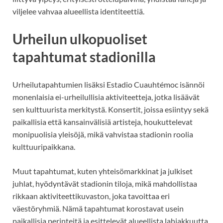
viljelee vahvaa alueellista identiteettiä.
Urheilun ulkopuoliset
tapahtumat stadionilla
Urheilutapahtumien lisäksi Estadio Cuauhtémoc isännöi
monenlaisia ei-urheilullisia aktiviteetteja, jotka lisäävät
sen kulttuurista merkitystä. Konsertit, joissa esiintyy sekä
paikallisia että kansainvälisiä artisteja, houkuttelevat
monipuolisia yleisöjä, mikä vahvistaa stadionin roolia
kulttuuripaikkana.
Muut tapahtumat, kuten yhteisömarkkinat ja julkiset
juhlat, hyödyntävät stadionin tiloja, mikä mahdollistaa
rikkaan aktiviteettikuvaston, joka tavoittaa eri
väestöryhmiä. Nämä tapahtumat korostavat usein
paikallisia perinteitä ja esittelevät alueellista lahjakkuutta.