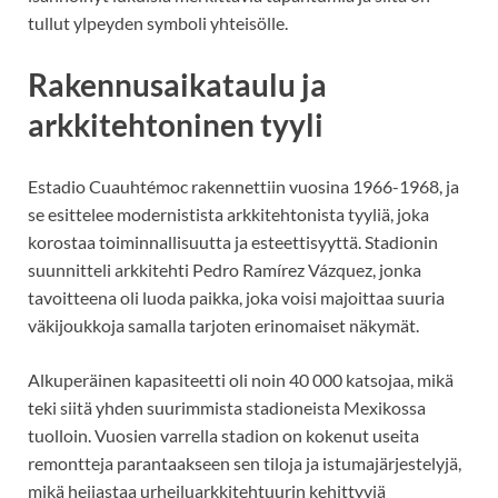
tullut ylpeyden symboli yhteisölle.
Rakennusaikataulu ja
arkkitehtoninen tyyli
Estadio Cuauhtémoc rakennettiin vuosina 1966-1968, ja
se esittelee modernistista arkkitehtonista tyyliä, joka
korostaa toiminnallisuutta ja esteettisyyttä. Stadionin
suunnitteli arkkitehti Pedro Ramírez Vázquez, jonka
tavoitteena oli luoda paikka, joka voisi majoittaa suuria
väkijoukkoja samalla tarjoten erinomaiset näkymät.
Alkuperäinen kapasiteetti oli noin 40 000 katsojaa, mikä
teki siitä yhden suurimmista stadioneista Mexikossa
tuolloin. Vuosien varrella stadion on kokenut useita
remontteja parantaakseen sen tiloja ja istumajärjestelyjä,
mikä heijastaa urheiluarkkitehtuurin kehittyviä