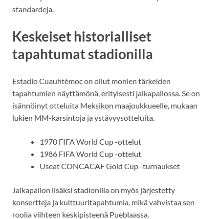
standardeja.
Keskeiset historialliset
tapahtumat stadionilla
Estadio Cuauhtémoc on ollut monien tärkeiden
tapahtumien näyttämönä, erityisesti jalkapallossa. Se on
isännöinyt otteluita Meksikon maajoukkueelle, mukaan
lukien MM-karsintoja ja ystävyysotteluita.
1970 FIFA World Cup -ottelut
1986 FIFA World Cup -ottelut
Useat CONCACAF Gold Cup -turnaukset
Jalkapallon lisäksi stadionilla on myös järjestetty
konsertteja ja kulttuuritapahtumia, mikä vahvistaa sen
roolia viihteen keskipisteenä Pueblaassa.