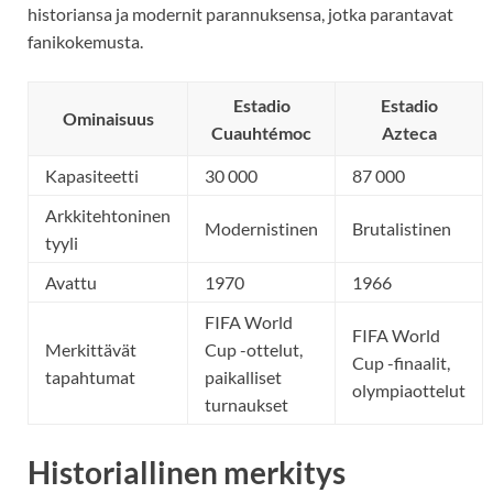
historiansa ja modernit parannuksensa, jotka parantavat
fanikokemusta.
Estadio
Estadio
Ominaisuus
Cuauhtémoc
Azteca
Kapasiteetti
30 000
87 000
Arkkitehtoninen
Modernistinen
Brutalistinen
tyyli
Avattu
1970
1966
FIFA World
FIFA World
Merkittävät
Cup -ottelut,
Cup -finaalit,
tapahtumat
paikalliset
olympiaottelut
turnaukset
Historiallinen merkitys