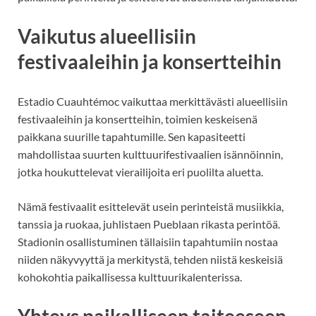
Vaikutus alueellisiin
festivaaleihin ja konsertteihin
Estadio Cuauhtémoc vaikuttaa merkittävästi alueellisiin
festivaaleihin ja konsertteihin, toimien keskeisenä
paikkana suurille tapahtumille. Sen kapasiteetti
mahdollistaa suurten kulttuurifestivaalien isännöinnin,
jotka houkuttelevat vierailijoita eri puolilta aluetta.
Nämä festivaalit esittelevät usein perinteistä musiikkia,
tanssia ja ruokaa, juhlistaen Pueblaan rikasta perintöä.
Stadionin osallistuminen tällaisiin tapahtumiin nostaa
niiden näkyvyyttä ja merkitystä, tehden niistä keskeisiä
kohokohtia paikallisessa kulttuurikalenterissa.
Yhteys paikalliseen taiteeseen