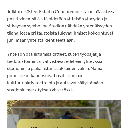
Julkinen käsitys Estadio Cuauhtémocista on pääasiassa
positiivinen, sillä sitä pidetään yhteisön ylpeyden ja
sitkeyden symbolina. Stadion nähdään yhtenäisyyden
tilana, jossa eri taustoista tulevat ihmiset kokoontuvat
juhlimaan yhteistä identiteettiään.
Yhteisön osallistumisaloitteet, kuten työpajat ja
tiedotustoiminta, vahvistavat edelleen yhteyksiä
stadionin ja paikallisten asukkaiden välillä. Nämä
ponnistelut kannustavat osallistumaan
kulttuuriaktiviteetteihin ja auttavat säilyttämään
stadionin merkityksen yhteisössä.