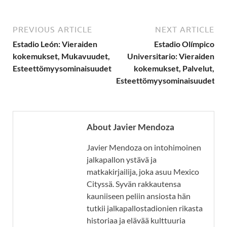
PREVIOUS ARTICLE
NEXT ARTICLE
Estadio León: Vieraiden
Estadio Olímpico
kokemukset, Mukavuudet,
Universitario: Vieraiden
Esteettömyysominaisuudet
kokemukset, Palvelut,
Esteettömyysominaisuudet
About Javier Mendoza
Javier Mendoza on intohimoinen
jalkapallon ystävä ja
matkakirjailija, joka asuu Mexico
Cityssä. Syvän rakkautensa
kauniiseen peliin ansiosta hän
tutkii jalkapallostadionien rikasta
historiaa ja elävää kulttuuria