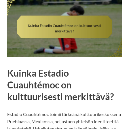
Kuinka Estadio
Cuauhtémoc on
kulttuurisesti merkittävä?
Estadio Cuauhtémoc toimii tärkeänä kulttuurikeskuksena
Pueblaassa, Mexikossa, heijastaen yhteisön identiteettiä
ja perinteitä. Urheilutapahtumien isännöinnin lisäksi se