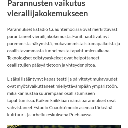
Parannusten vaikutus
vierailijakokemukseen
Parannukset Estadio Cuauhtémocissa ovat merkittävästi
parantaneet vierailijakokemusta. Fanit nauttivat nyt
paremmista näkymistä, mukavammista istumapaikoista ja
osallistavammasta tunnelmasta tapahtumien aikana.
Teknologiset edistysaskeleet ovat helpottaneet
osallistujien pääsyä tietoon ja yhteydenpitoa.
Lisäksi lisääntynyt kapasiteetti ja päivitetyt mukavuudet
ovat myötävaikuttaneet miellyttävämpään ympäristöön,
mikä kannustaa suurempaan osallistumiseen
tapahtumissa. Kaiken kaikkiaan nämä parannukset ovat
vahvistaneet Estadio Cuauhtémocin asemaa tärkeänä
kulttuuri- ja urheilukeskuksena Pueblaassa.