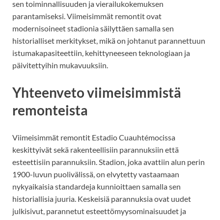
sen toiminnallisuuden ja vierailukokemuksen
parantamiseksi. Viimeisimmät remontit ovat
modernisoineet stadionia säilyttäen samalla sen
historialliset merkitykset, mikä on johtanut parannettuun
istumakapasiteettiin, kehittyneeseen teknologiaan ja
päivitettyihin mukavuuksiin.
Yhteenveto viimeisimmistä
remonteista
Viimeisimmät remontit Estadio Cuauhtémocissa
keskittyivät sekä rakenteellisiin parannuksiin että
esteettisiin parannuksiin. Stadion, joka avattiin alun perin
1900-luvun puolivälissä, on elvytetty vastaamaan
nykyaikaisia standardeja kunnioittaen samalla sen
historiallisia juuria. Keskeisiä parannuksia ovat uudet
julkisivut, parannetut esteettömyysominaisuudet ja