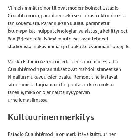
Viimeisimmät remontit ovat modernisoineet Estadio
Cuauhtémocia, parantaen sekä sen infrastruktuuria että
fanikokemusta. Parannuksiin kuuluu parannetut
istumapaikat, huipputeknologian valaistus ja kehittyneet
äänijärjestelmät. Nämä muutokset ovat tehneet
stadionista mukavamman ja houkuttelevamman katsojille.
Vaikka Estadio Azteca on edelleen suurempi, Estadio
Cuauhtémocin parannukset ovat mahdollistaneet sen
kilpailun mukavuuksien osalta. Remontit heijastavat
sitoutumista tarjoamaan huipputason kokemuksia
faneille, mikä on olennaista nykypäivän
urheilumaailmassa.
Kulttuurinen merkitys
Estadio Cuauhtémocilla on merkittävä kulttuurinen