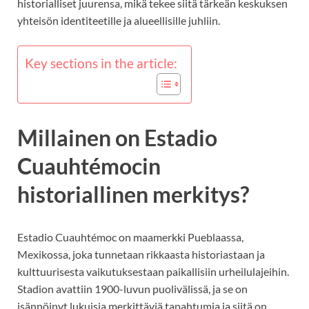
historialliset juurensa, mikä tekee siitä tärkeän keskuksen
yhteisön identiteetille ja alueellisille juhliin.
Key sections in the article:
Millainen on Estadio
Cuauhtémocin
historiallinen merkitys?
Estadio Cuauhtémoc on maamerkki Pueblaassa,
Mexikossa, joka tunnetaan rikkaasta historiastaan ja
kulttuurisesta vaikutuksestaan paikallisiin urheilulajeihin.
Stadion avattiin 1900-luvun puolivälissä, ja se on
isännöinyt lukuisia merkittäviä tapahtumia ja siitä on