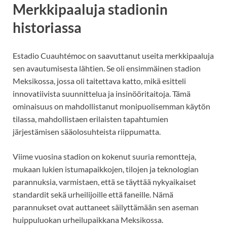
Merkkipaaluja stadionin
historiassa
Estadio Cuauhtémoc on saavuttanut useita merkkipaaluja
sen avautumisesta lähtien. Se oli ensimmäinen stadion
Meksikossa, jossa oli taitettava katto, mikä esitteli
innovatiivista suunnittelua ja insinööritaitoja. Tämä
ominaisuus on mahdollistanut monipuolisemman käytön
tilassa, mahdollistaen erilaisten tapahtumien
järjestämisen sääolosuhteista riippumatta.
Viime vuosina stadion on kokenut suuria remontteja,
mukaan lukien istumapaikkojen, tilojen ja teknologian
parannuksia, varmistaen, että se täyttää nykyaikaiset
standardit sekä urheilijoille että faneille. Nämä
parannukset ovat auttaneet säilyttämään sen aseman
huippuluokan urheilupaikkana Meksikossa.