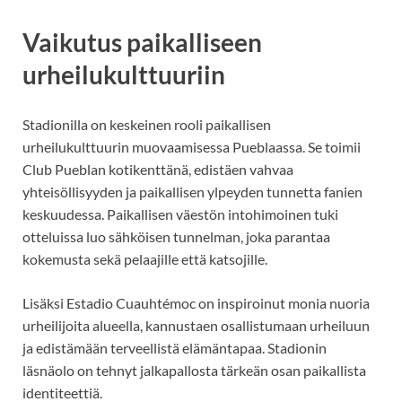
Vaikutus paikalliseen
urheilukulttuuriin
Stadionilla on keskeinen rooli paikallisen
urheilukulttuurin muovaamisessa Pueblaassa. Se toimii
Club Pueblan kotikenttänä, edistäen vahvaa
yhteisöllisyyden ja paikallisen ylpeyden tunnetta fanien
keskuudessa. Paikallisen väestön intohimoinen tuki
otteluissa luo sähköisen tunnelman, joka parantaa
kokemusta sekä pelaajille että katsojille.
Lisäksi Estadio Cuauhtémoc on inspiroinut monia nuoria
urheilijoita alueella, kannustaen osallistumaan urheiluun
ja edistämään terveellistä elämäntapaa. Stadionin
läsnäolo on tehnyt jalkapallosta tärkeän osan paikallista
identiteettiä.