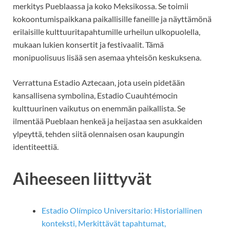
merkitys Pueblaassa ja koko Meksikossa. Se toimii
kokoontumispaikkana paikallisille faneille ja näyttämönä
erilaisille kulttuuritapahtumille urheilun ulkopuolella,
mukaan lukien konsertit ja festivaalit. Tämä
monipuolisuus lisää sen asemaa yhteisön keskuksena.
Verrattuna Estadio Aztecaan, jota usein pidetään
kansallisena symbolina, Estadio Cuauhtémocin
kulttuurinen vaikutus on enemmän paikallista. Se
ilmentää Pueblaan henkeä ja heijastaa sen asukkaiden
ylpeyttä, tehden siitä olennaisen osan kaupungin
identiteettiä.
Aiheeseen liittyvät
Estadio Olímpico Universitario: Historiallinen
konteksti, Merkittävät tapahtumat,