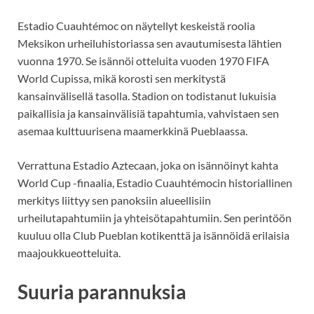
Estadio Cuauhtémoc on näytellyt keskeistä roolia
Meksikon urheiluhistoriassa sen avautumisesta lähtien
vuonna 1970. Se isännöi otteluita vuoden 1970 FIFA
World Cupissa, mikä korosti sen merkitystä
kansainvälisellä tasolla. Stadion on todistanut lukuisia
paikallisia ja kansainvälisiä tapahtumia, vahvistaen sen
asemaa kulttuurisena maamerkkinä Pueblaassa.
Verrattuna Estadio Aztecaan, joka on isännöinyt kahta
World Cup -finaalia, Estadio Cuauhtémocin historiallinen
merkitys liittyy sen panoksiin alueellisiin
urheilutapahtumiin ja yhteisötapahtumiin. Sen perintöön
kuuluu olla Club Pueblan kotikenttä ja isännöidä erilaisia
maajoukkueotteluita.
Suuria parannuksia