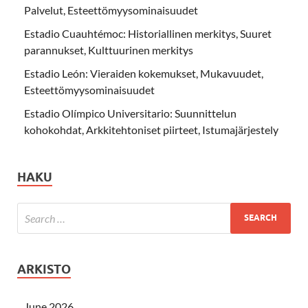
Palvelut, Esteettömyysominaisuudet
Estadio Cuauhtémoc: Historiallinen merkitys, Suuret
parannukset, Kulttuurinen merkitys
Estadio León: Vieraiden kokemukset, Mukavuudet,
Esteettömyysominaisuudet
Estadio Olímpico Universitario: Suunnittelun
kohokohdat, Arkkitehtoniset piirteet, Istumajärjestely
HAKU
ARKISTO
June 2026