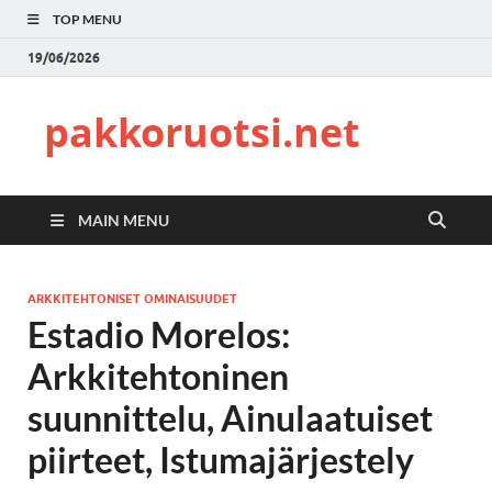
TOP MENU
19/06/2026
pakkoruotsi.net
MAIN MENU
ARKKITEHTONISET OMINAISUUDET
Estadio Morelos:
Arkkitehtoninen
suunnittelu, Ainulaatuiset
piirteet, Istumajärjestely