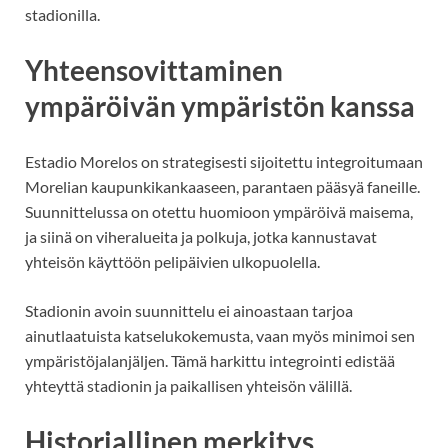
stadionilla.
Yhteensovittaminen
ympäröivän ympäristön kanssa
Estadio Morelos on strategisesti sijoitettu integroitumaan
Morelian kaupunkikankaaseen, parantaen pääsyä faneille.
Suunnittelussa on otettu huomioon ympäröivä maisema,
ja siinä on viheralueita ja polkuja, jotka kannustavat
yhteisön käyttöön pelipäivien ulkopuolella.
Stadionin avoin suunnittelu ei ainoastaan tarjoa
ainutlaatuista katselukokemusta, vaan myös minimoi sen
ympäristöjalanjäljen. Tämä harkittu integrointi edistää
yhteyttä stadionin ja paikallisen yhteisön välillä.
Historiallinen merkitys