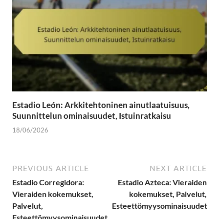
Estadio León: Arkkitehtoninen ainutlaatuisuus,
Suunnittelun ominaisuudet, Istuinratkaisu
18/06/2026
PREVIOUS ARTICLE
NEXT ARTICLE
Estadio Corregidora:
Estadio Azteca: Vieraiden
Vieraiden kokemukset,
kokemukset, Palvelut,
Palvelut,
Esteettömyysominaisuudet
Esteettömyysominaisuudet