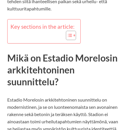
tehden siitä ihanteellisen paikan sekä urheilu- että
kulttuuritapahtumille.
Key sections in the article:
Mikä on Estadio Morelosin
arkkitehtoninen
suunnittelu?
Estadio Morelosin arkkitehtoninen suunnittelu on
modernistinen, ja se on luonteenomaista sen avonainen
rakenne sekä betonin ja teräksen käyttö. Stadion ei
ainoastaan toimi urheilutapahtumien näyttämönä, vaan
se heijastaa myös ympäristön kulttuurista identiteettiä