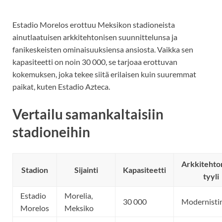
Estadio Morelos erottuu Meksikon stadioneista
ainutlaatuisen arkkitehtonisen suunnittelunsa ja
fanikeskeisten ominaisuuksiensa ansiosta. Vaikka sen
kapasiteetti on noin 30 000, se tarjoaa erottuvan
kokemuksen, joka tekee siitä erilaisen kuin suuremmat
paikat, kuten Estadio Azteca.
Vertailu samankaltaisiin
stadioneihin
Arkkitehto
Stadion
Sijainti
Kapasiteetti
tyyli
Estadio
Morelia,
30 000
Modernisti
Morelos
Meksiko