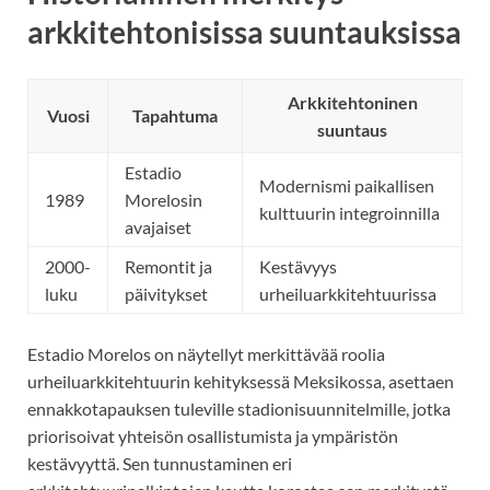
arkkitehtonisissa suuntauksissa
Arkkitehtoninen
Vuosi
Tapahtuma
suuntaus
Estadio
Modernismi paikallisen
1989
Morelosin
kulttuurin integroinnilla
avajaiset
2000-
Remontit ja
Kestävyys
luku
päivitykset
urheiluarkkitehtuurissa
Estadio Morelos on näytellyt merkittävää roolia
urheiluarkkitehtuurin kehityksessä Meksikossa, asettaen
ennakkotapauksen tuleville stadionisuunnitelmille, jotka
priorisoivat yhteisön osallistumista ja ympäristön
kestävyyttä. Sen tunnustaminen eri