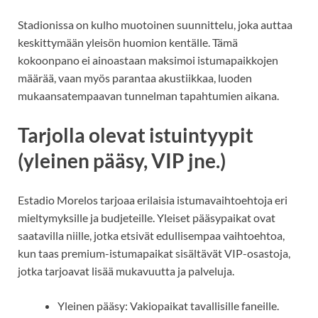
Stadionissa on kulho muotoinen suunnittelu, joka auttaa
keskittymään yleisön huomion kentälle. Tämä
kokoonpano ei ainoastaan maksimoi istumapaikkojen
määrää, vaan myös parantaa akustiikkaa, luoden
mukaansatempaavan tunnelman tapahtumien aikana.
Tarjolla olevat istuintyypit
(yleinen pääsy, VIP jne.)
Estadio Morelos tarjoaa erilaisia istumavaihtoehtoja eri
mieltymyksille ja budjeteille. Yleiset pääsypaikat ovat
saatavilla niille, jotka etsivät edullisempaa vaihtoehtoa,
kun taas premium-istumapaikat sisältävät VIP-osastoja,
jotka tarjoavat lisää mukavuutta ja palveluja.
Yleinen pääsy: Vakiopaikat tavallisille faneille.