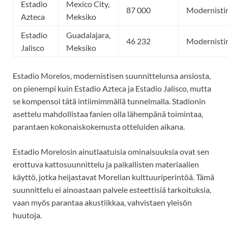
Estadio
Mexico City,
87 000
Modernisti
Azteca
Meksiko
Estadio
Guadalajara,
46 232
Modernisti
Jalisco
Meksiko
Estadio Morelos, modernistisen suunnittelunsa ansiosta,
on pienempi kuin Estadio Azteca ja Estadio Jalisco, mutta
se kompensoi tätä intiimimmällä tunnelmalla. Stadionin
asettelu mahdollistaa fanien olla lähempänä toimintaa,
parantaen kokonaiskokemusta otteluiden aikana.
Estadio Morelosin ainutlaatuisia ominaisuuksia ovat sen
erottuva kattosuunnittelu ja paikallisten materiaalien
käyttö, jotka heijastavat Morelian kulttuuriperintöä. Tämä
suunnittelu ei ainoastaan palvele esteettisiä tarkoituksia,
vaan myös parantaa akustiikkaa, vahvistaen yleisön
huutoja.