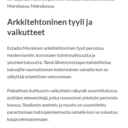
Moreliassa, Meksikossa.
Arkkitehtoninen tyyli ja
vaikutteet
Estadio Morelosin arkkitehtoninen tyyli perustuu
modernismiin, korostaen toiminnallisuutta ja
yksinkertaisuutta. Tämä lähestymistapa mahdollistaa
katsojille saumattoman kokemuksen samalla kun se
säilyttää esteettisen vetovoiman.
Paikallisen kulttuurin vaikutteet näkyvät suunnittelussa,
esittäen elementtejä, jotka resonoivat yhteisön perinnön
kanssa. Stadionin asettelu ja muoto on suunniteltu
parantamaan katsojakokemusta samalla kun se sulautuu
kaupunkimaisemaan.