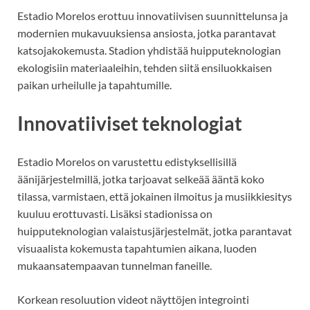
Estadio Morelos erottuu innovatiivisen suunnittelunsa ja
modernien mukavuuksiensa ansiosta, jotka parantavat
katsojakokemusta. Stadion yhdistää huipputeknologian
ekologisiin materiaaleihin, tehden siitä ensiluokkaisen
paikan urheilulle ja tapahtumille.
Innovatiiviset teknologiat
Estadio Morelos on varustettu edistyksellisillä
äänijärjestelmillä, jotka tarjoavat selkeää ääntä koko
tilassa, varmistaen, että jokainen ilmoitus ja musiikkiesitys
kuuluu erottuvasti. Lisäksi stadionissa on
huipputeknologian valaistusjärjestelmät, jotka parantavat
visuaalista kokemusta tapahtumien aikana, luoden
mukaansatempaavan tunnelman faneille.
Korkean resoluution videot näyttöjen integrointi