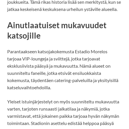
joukkueita. Tämä rikas historia lisää sen merkitystä, kun se
jatkaa keskeisenä keskuksena urheilun ystäville alueella.
Ainutlaatuiset mukavuudet
katsojille
Parantaakseen katsojakokemusta Estadio Morelos
tarjoaa VIP-loungeja ja sviittejä, jotka tarjoavat
eksklusiivista pääsyä ja mukavuutta. Nämä alueet on
suunniteltu faneille, jotka etsivät ensiluokkaista
kokemusta, täydentäen catering-palveluilla ja yksityisillä
katseluvaihtoehdoilla.
Yleiset istuinjärjestelyt on myös suunniteltu mukavuutta
varten, tarjoten runsaasti jalkatilaa ja näkymiä, jotka
varmistavat, että jokainen paikka tarjoaa hyvän näkymän
toimintaan. Stadionin asettelu edistää helppoa pääsyä