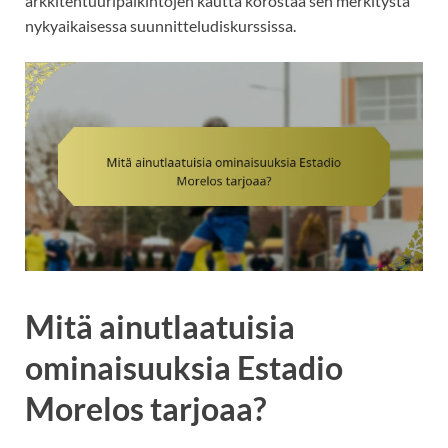
arkkitehtuuripalkintojen kautta korostaa sen merkitystä
nykyaikaisessa suunnitteludiskurssissa.
Mitä ainutlaatuisia
ominaisuuksia Estadio
Morelos tarjoaa?