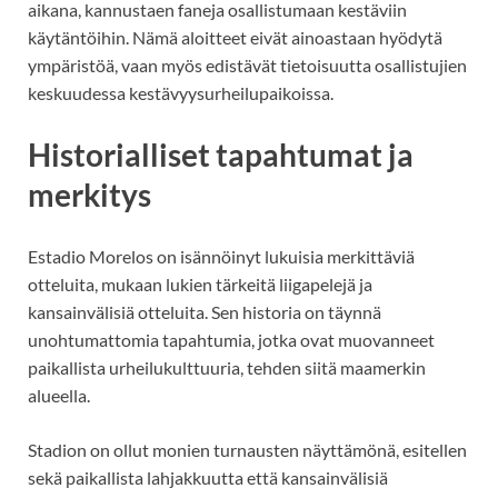
aikana, kannustaen faneja osallistumaan kestäviin
käytäntöihin. Nämä aloitteet eivät ainoastaan hyödytä
ympäristöä, vaan myös edistävät tietoisuutta osallistujien
keskuudessa kestävyysurheilupaikoissa.
Historialliset tapahtumat ja
merkitys
Estadio Morelos on isännöinyt lukuisia merkittäviä
otteluita, mukaan lukien tärkeitä liigapelejä ja
kansainvälisiä otteluita. Sen historia on täynnä
unohtumattomia tapahtumia, jotka ovat muovanneet
paikallista urheilukulttuuria, tehden siitä maamerkin
alueella.
Stadion on ollut monien turnausten näyttämönä, esitellen
sekä paikallista lahjakkuutta että kansainvälisiä