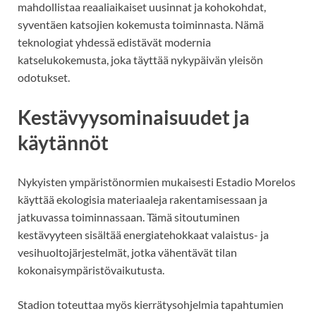
mahdollistaa reaaliaikaiset uusinnat ja kohokohdat,
syventäen katsojien kokemusta toiminnasta. Nämä
teknologiat yhdessä edistävät modernia
katselukokemusta, joka täyttää nykypäivän yleisön
odotukset.
Kestävyysominaisuudet ja
käytännöt
Nykyisten ympäristönormien mukaisesti Estadio Morelos
käyttää ekologisia materiaaleja rakentamisessaan ja
jatkuvassa toiminnassaan. Tämä sitoutuminen
kestävyyteen sisältää energiatehokkaat valaistus- ja
vesihuoltojärjestelmät, jotka vähentävät tilan
kokonaisympäristövaikutusta.
Stadion toteuttaa myös kierrätysohjelmia tapahtumien