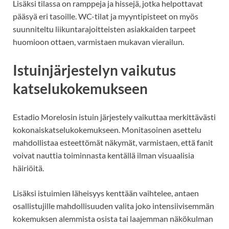
Lisäksi tilassa on ramppeja ja hissejä, jotka helpottavat
pääsyä eri tasoille. WC-tilat ja myyntipisteet on myös
suunniteltu liikuntarajoitteisten asiakkaiden tarpeet
huomioon ottaen, varmistaen mukavan vierailun.
Istuinjärjestelyn vaikutus
katselukokemukseen
Estadio Morelosin istuin järjestely vaikuttaa merkittävästi
kokonaiskatselukokemukseen. Monitasoinen asettelu
mahdollistaa esteettömät näkymät, varmistaen, että fanit
voivat nauttia toiminnasta kentällä ilman visuaalisia
häiriöitä.
Lisäksi istuimien läheisyys kenttään vaihtelee, antaen
osallistujille mahdollisuuden valita joko intensiivisemmän
kokemuksen alemmista osista tai laajemman näkökulman