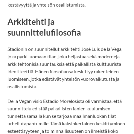
kestävyyttä ja yhteisön osallistumista.
Arkkitehti ja
suunnittelufilosofia
Stadionin on suunnitellut arkkitehti José Luis de la Vega,
joka pyrki luomaan tilan, joka heijastaa sekä moderneja
arkkitehtonisia suuntauksia että paikallista kulttuurista
identiteettiä. Hänen filosofiansa keskittyy rakenteiden
luomiseen, jotka edistävät yhteisön vuorovaikutusta ja
osallistumista.
De la Vegan visio Estadio Morelosista oli varmistaa, että
suunnittelu edistää paikallisten fanien kuulumisen
tunnetta samalla kun se tarjoaa maailmanluokan tilat
urheilutapahtumille. Tämä kaksinkertainen keskittyminen
esteettisyyteen ja toiminnallisuuteen on ilmeistä koko