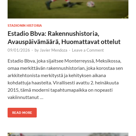
STADIONIN HISTORIA
Estadio Bbva: Rakennushistoria,
Avauspäivämäärä, Huomattavat ottelut
09/01/2026
-
by
Javier Mendoza
-
Leave a Comment
Estadio Bbva, joka sijaitsee Monterreyssä, Meksikossa,
omaa merkittävän rakennushistorian, joka korostaa sen
arkkitehtonista merkitystä ja kehityksen aikana
kohdattuja haasteita. Virallisesti avattu 2. heinäkuuta
2015, tämä moderni tapahtumapaikka on nopeasti
vakiinnuttanut …
READ MORE