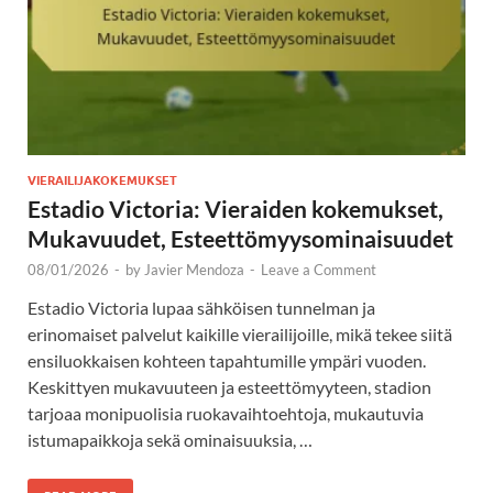
VIERAILIJAKOKEMUKSET
Estadio Victoria: Vieraiden kokemukset,
Mukavuudet, Esteettömyysominaisuudet
08/01/2026
-
by
Javier Mendoza
-
Leave a Comment
Estadio Victoria lupaa sähköisen tunnelman ja
erinomaiset palvelut kaikille vierailijoille, mikä tekee siitä
ensiluokkaisen kohteen tapahtumille ympäri vuoden.
Keskittyen mukavuuteen ja esteettömyyteen, stadion
tarjoaa monipuolisia ruokavaihtoehtoja, mukautuvia
istumapaikkoja sekä ominaisuuksia, …