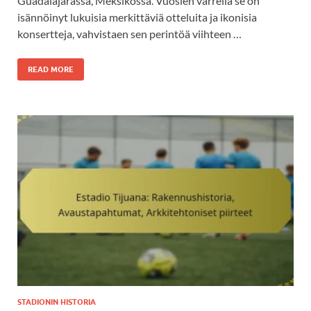
Guadalajarassa, Meksikossa. Vuosien varrella se on
isännöinyt lukuisia merkittäviä otteluita ja ikonisia
konsertteja, vahvistaen sen perintöä viihteen …
READ MORE
STADIONIN HISTORIA