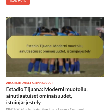
READ MORE
ARKKITEHTONISET OMINAISUUDET
Estadio Tijuana: Moderni muotoilu,
ainutlaatuiset ominaisuudet,
istuinjärjestely
08/01/2026
-
by
Javier Mendoza
-
Leave a Comment