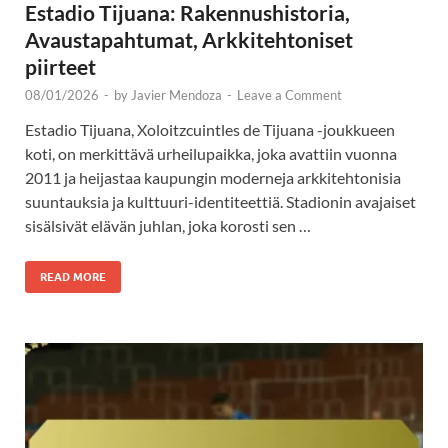
Estadio Tijuana: Rakennushistoria,
Avaustapahtumat, Arkkitehtoniset
piirteet
08/01/2026
-
by
Javier Mendoza
-
Leave a Comment
Estadio Tijuana, Xoloitzcuintles de Tijuana -joukkueen
koti, on merkittävä urheilupaikka, joka avattiin vuonna
2011 ja heijastaa kaupungin moderneja arkkitehtonisia
suuntauksia ja kulttuuri-identiteettiä. Stadionin avajaiset
sisälsivät elävän juhlan, joka korosti sen …
READ MORE