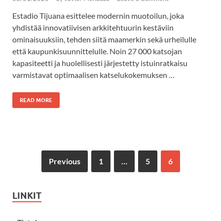
Estadio Tijuana esittelee modernin muotoilun, joka
yhdistää innovatiivisen arkkitehtuurin kestäviin
ominaisuuksiin, tehden siitä maamerkin sekä urheilulle
että kaupunkisuunnittelulle. Noin 27 000 katsojan
kapasiteetti ja huolellisesti järjestetty istuinratkaisu
varmistavat optimaalisen katselukokemuksen …
READ MORE
Previous
1
…
5
6
LINKIT