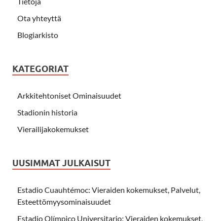
Tietoja
Ota yhteyttä
Blogiarkisto
KATEGORIAT
Arkkitehtoniset Ominaisuudet
Stadionin historia
Vierailijakokemukset
UUSIMMAT JULKAISUT
Estadio Cuauhtémoc: Vieraiden kokemukset, Palvelut,
Esteettömyysominaisuudet
Estadio Olímpico Universitario: Vieraiden kokemukset,